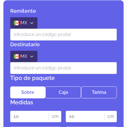
Remitente
MX
Destinatario
MX
Tipo de paquete
Sobre
Caja
Tarima
Medidas
cm
cm