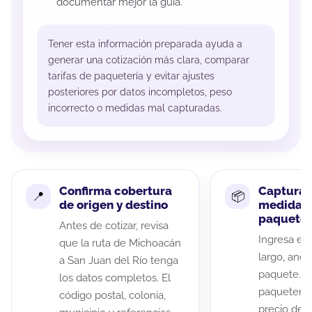
documentar mejor la guía.
Tener esta información preparada ayuda a
generar una cotización más clara, comparar
tarifas de paquetería y evitar ajustes
posteriores por datos incompletos, peso
incorrecto o medidas mal capturadas.
Confirma cobertura
Captura 
de origen y destino
medidas 
paquete
Antes de cotizar, revisa
Ingresa el 
que la ruta de Michoacán
largo, anch
a San Juan del Río tenga
paquete. A
los datos completos. El
paqueterías
código postal, colonia,
precio de 