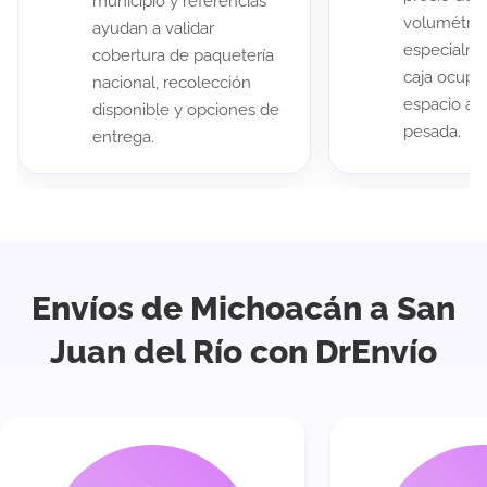
municipio y referencias
volumétric
ayudan a validar
especialme
cobertura de paquetería
caja ocup
nacional, recolección
espacio au
disponible y opciones de
pesada.
entrega.
Envíos de Michoacán a San
Juan del Río con DrEnvío