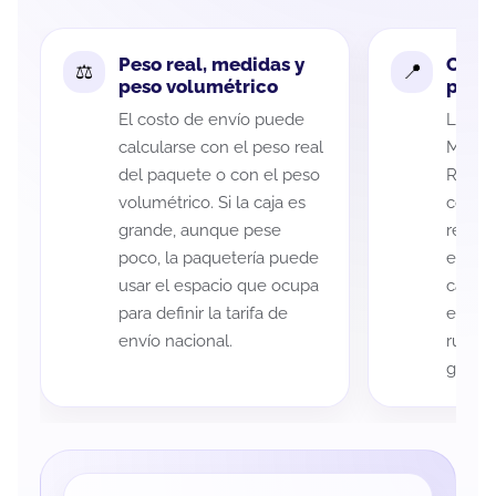
Peso real, medidas y
Cobe
peso volumétrico
paque
El costo de envío puede
La cob
calcularse con el peso real
Michoa
del paquete o con el peso
Río pu
volumétrico. Si la caja es
código
grande, aunque pese
recole
poco, la paquetería puede
entreg
usar el espacio que ocupa
cada p
para definir la tarifa de
es imp
envío nacional.
ruta a
guía d