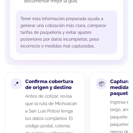
documentar mejor la guía.
Tener esta información preparada ayuda a
generar una cotización más clara, comparar
tarifas de paquetería y evitar ajustes
posteriores por datos incompletos, peso
incorrecto o medidas mal capturadas.
Confirma cobertura
Captura 
de origen y destino
medidas 
paquete
Antes de cotizar, revisa
Ingresa el 
que la ruta de Michoacán
largo, anch
a San Luis Potosí tenga
paquete. A
los datos completos. El
paqueterías
código postal, colonia,
precio de 