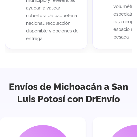
municipio y referencias
volumétric
ayudan a validar
especialme
cobertura de paquetería
caja ocup
nacional, recolección
espacio au
disponible y opciones de
pesada.
entrega.
Envíos de Michoacán a San
Luis Potosí con DrEnvío