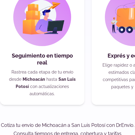
Seguimiento en tiempo
Exprés y 
real
Elige rapidez o 
Rastrea cada etapa de tu envío
estimados cla
desde
Michoacán
hasta
San Luis
competitivas pa
Potosí
con actualizaciones
paquetes y 
automáticas.
Cotiza tu envío de Michoacán a San Luis Potosí con DrEnvío.
Consulta tiempos de entrega, cobertura y tarifas