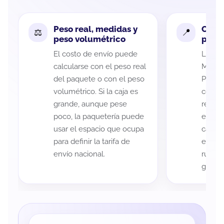
Peso real, medidas y
Cobe
peso volumétrico
paque
El costo de envío puede
La cob
calcularse con el peso real
Michoa
del paquete o con el peso
Potosí
volumétrico. Si la caja es
código
grande, aunque pese
recole
poco, la paquetería puede
entreg
usar el espacio que ocupa
cada p
para definir la tarifa de
es imp
envío nacional.
ruta a
guía d