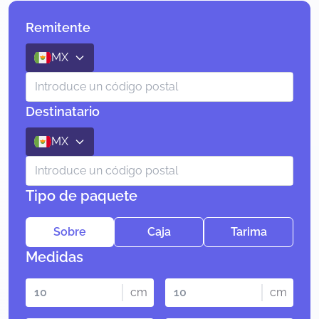
Remitente
MX
Destinatario
MX
Tipo de paquete
Sobre
Caja
Tarima
Medidas
cm
cm