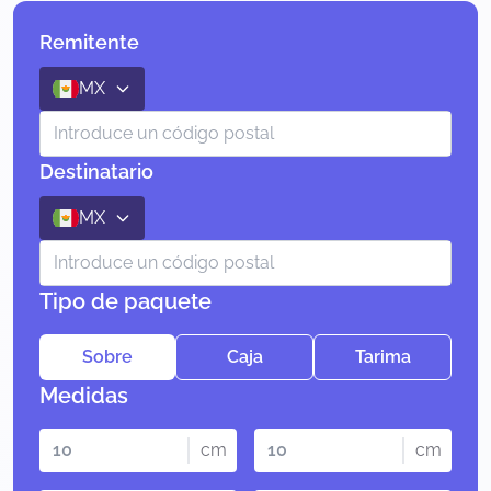
Remitente
MX
Destinatario
MX
Tipo de paquete
Sobre
Caja
Tarima
Medidas
cm
cm