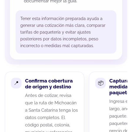
documentar mejor la guía.
Tener esta información preparada ayuda a
generar una cotización más clara, comparar
tarifas de paquetería y evitar ajustes
posteriores por datos incompletos, peso
incorrecto o medidas mal capturadas.
Confirma cobertura
Captura 
de origen y destino
medidas 
paquete
Antes de cotizar, revisa
Ingresa el 
que la ruta de Michoacán
largo, anch
a Santa Catarina tenga los
paquete. A
datos completos. El
paqueterías
código postal, colonia,
precio de 