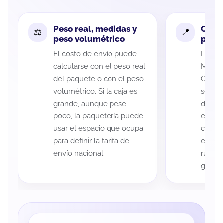
Peso real, medidas y
Cobe
peso volumétrico
paque
El costo de envío puede
La cob
calcularse con el peso real
Micho
del paquete o con el peso
Catari
volumétrico. Si la caja es
según 
grande, aunque pese
de rec
poco, la paquetería puede
entreg
usar el espacio que ocupa
cada p
para definir la tarifa de
es imp
envío nacional.
ruta a
guía d