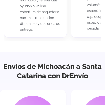
municipio y referencias
volumétric
ayudan a validar
especialme
cobertura de paquetería
caja ocup
nacional, recolección
espacio au
disponible y opciones de
pesada.
entrega.
Envíos de Michoacán a Santa
Catarina con DrEnvío