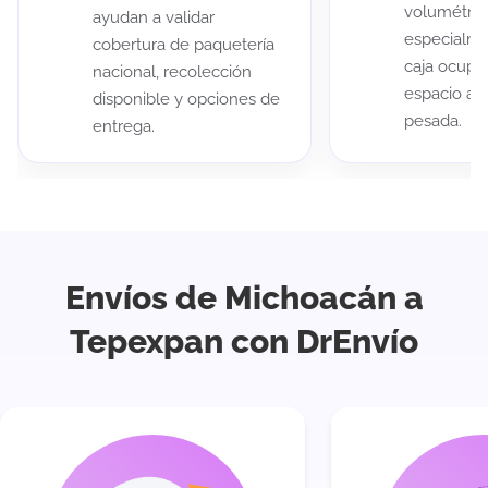
volumétric
ayudan a validar
especialme
cobertura de paquetería
caja ocup
nacional, recolección
espacio au
disponible y opciones de
pesada.
entrega.
Envíos de Michoacán a
Tepexpan con DrEnvío