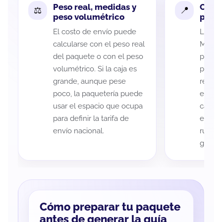
Peso real, medidas y
Cobe
peso volumétrico
paque
El costo de envío puede
La cob
calcularse con el peso real
Micho
del paquete o con el peso
puede 
volumétrico. Si la caja es
postal
grande, aunque pese
recole
poco, la paquetería puede
entreg
usar el espacio que ocupa
cada p
para definir la tarifa de
es imp
envío nacional.
ruta a
guía d
Cómo preparar tu paquete
antes de generar la guía