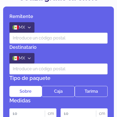
Remitente
MX
Destinatario
MX
Tipo de paquete
Sobre
Caja
Tarima
Medidas
cm
cm