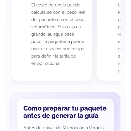
El costo de envío puede
La cob
calcularse con el peso real
Michoa
del paquete o con el peso
puede 
volumétrico. Si la caja es
postal
grande, aunque pese
recole
poco, la paquetería puede
entreg
usar el espacio que ocupa
cada p
para definir la tarifa de
es imp
envío nacional.
ruta a
guía d
Cómo preparar tu paquete
antes de generar la guía
Antes de enviar de Michoacán a Veracruz,