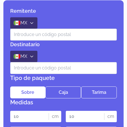
Remitente
MX
Destinatario
MX
Tipo de paquete
Sobre
Caja
Tarima
Medidas
cm
cm