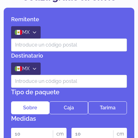
Remitente
MX
Destinatario
MX
Tipo de paquete
Sobre
Caja
Tarima
Medidas
cm
cm