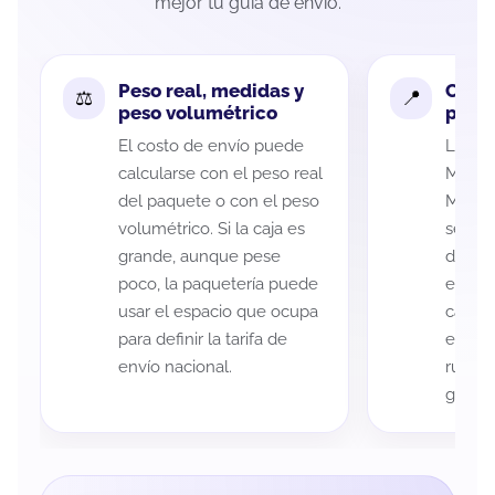
mejor tu guía de envío.
Peso real, medidas y
Cobe
peso volumétrico
paque
El costo de envío puede
La cob
calcularse con el peso real
Morelo
del paquete o con el peso
Matam
volumétrico. Si la caja es
según 
grande, aunque pese
de rec
poco, la paquetería puede
entreg
usar el espacio que ocupa
cada p
para definir la tarifa de
es imp
envío nacional.
ruta a
guía d