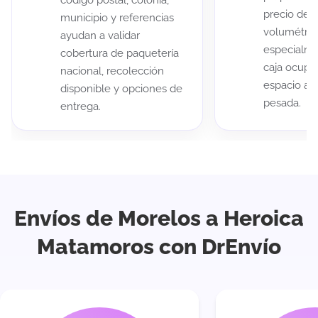
código postal, colonia,
precio de 
municipio y referencias
volumétric
ayudan a validar
especialme
cobertura de paquetería
caja ocup
nacional, recolección
espacio au
disponible y opciones de
pesada.
entrega.
Envíos de Morelos a Heroica
Matamoros con DrEnvío