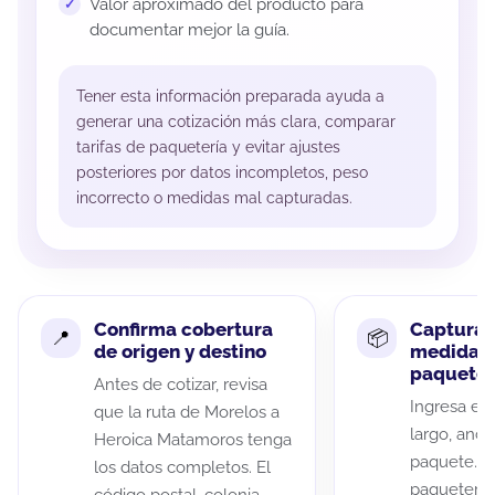
Valor aproximado del producto para
documentar mejor la guía.
Tener esta información preparada ayuda a
generar una cotización más clara, comparar
tarifas de paquetería y evitar ajustes
posteriores por datos incompletos, peso
incorrecto o medidas mal capturadas.
Confirma cobertura
Captura 
de origen y destino
medidas 
paquete
Antes de cotizar, revisa
Ingresa el 
que la ruta de Morelos a
largo, anch
Heroica Matamoros tenga
paquete. A
los datos completos. El
paqueterías