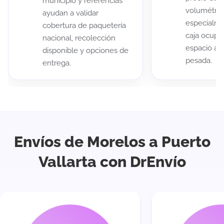
municipio y referencias
volumétric
ayudan a validar
especialme
cobertura de paquetería
caja ocup
nacional, recolección
espacio au
disponible y opciones de
pesada.
entrega.
Envíos de Morelos a Puerto
Vallarta con DrEnvío