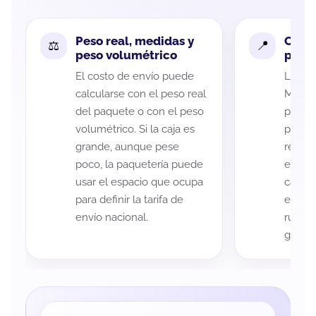
Peso real, medidas y
Cobe
peso volumétrico
paque
El costo de envío puede
La cob
calcularse con el peso real
Morelo
del paquete o con el peso
puede 
volumétrico. Si la caja es
postal
grande, aunque pese
recole
poco, la paquetería puede
entreg
usar el espacio que ocupa
cada p
para definir la tarifa de
es imp
envío nacional.
ruta a
guía d