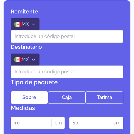
Remitente
MX
Destinatario
MX
Tipo de paquete
Sobre
Caja
Tarima
Medidas
cm
cm