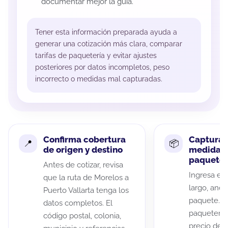
documentar mejor la guía.
Tener esta información preparada ayuda a
generar una cotización más clara, comparar
tarifas de paquetería y evitar ajustes
posteriores por datos incompletos, peso
incorrecto o medidas mal capturadas.
Confirma cobertura
Captura 
de origen y destino
medidas 
paquete
Antes de cotizar, revisa
Ingresa el 
que la ruta de Morelos a
largo, anch
Puerto Vallarta tenga los
paquete. A
datos completos. El
paqueterías
código postal, colonia,
precio de 