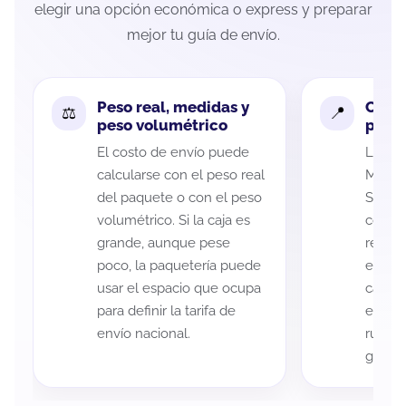
elegir una opción económica o express y preparar
mejor tu guía de envío.
Peso real, medidas y
Cobe
peso volumétrico
paque
El costo de envío puede
La cob
calcularse con el peso real
Morelo
del paquete o con el peso
Salina
volumétrico. Si la caja es
código
grande, aunque pese
recole
poco, la paquetería puede
entreg
usar el espacio que ocupa
cada p
para definir la tarifa de
es imp
envío nacional.
ruta a
guía d