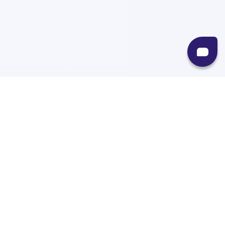
Recursos
Destinos
Políticas
Envíos
Paqueterías
Integraciones
Contacto
Paqueterías
AMPM
99minutos
iVoy