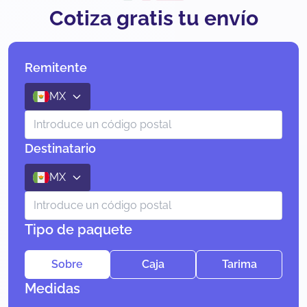
Cotiza gratis tu envío
Remitente
MX
Destinatario
MX
Tipo de paquete
Sobre
Caja
Tarima
Medidas