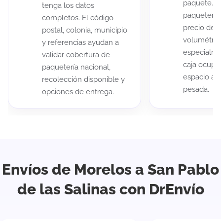
paquete. A
tenga los datos
paqueterías
completos. El código
precio de 
postal, colonia, municipio
volumétric
y referencias ayudan a
especialme
validar cobertura de
caja ocup
paquetería nacional,
espacio au
recolección disponible y
pesada.
opciones de entrega.
Envíos de Morelos a San Pablo
de las Salinas con DrEnvío