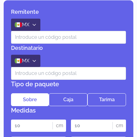
Remitente
MX
Destinatario
MX
Tipo de paquete
Sobre
Caja
Tarima
Medidas
cm
cm