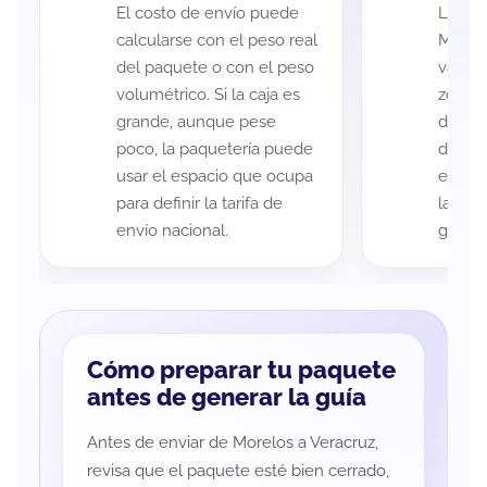
El costo de envío puede
La cob
calcularse con el peso real
Morelo
del paquete o con el peso
variar
volumétrico. Si la caja es
zona d
grande, aunque pese
de ent
poco, la paquetería puede
de cad
usar el espacio que ocupa
eso es
para definir la tarifa de
la rut
envío nacional.
guía d
Cómo preparar tu paquete
antes de generar la guía
Antes de enviar de Morelos a Veracruz,
revisa que el paquete esté bien cerrado,