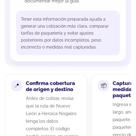
documentar mejor la guía.
Tener esta información preparada ayuda a
generar una cotización más clara, comparar
tarifas de paquetería y evitar ajustes
posteriores por datos incompletos, peso
incorrecto o medidas mal capturadas.
Confirma cobertura
Captura 
de origen y destino
medidas 
paquete
Antes de cotizar, revisa
Ingresa el 
que la ruta de Nuevo
largo, anch
León a Heroica Nogales
paquete. A
tenga los datos
paqueterías
completos. El código
precio de 