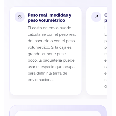
Peso real, medidas y
Cobe
peso volumétrico
paque
El costo de envío puede
La cob
calcularse con el peso real
León 
del paquete o con el peso
puede 
volumétrico. Si la caja es
postal
grande, aunque pese
recole
poco, la paquetería puede
entreg
usar el espacio que ocupa
cada p
para definir la tarifa de
es imp
envío nacional.
ruta a
guía d