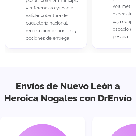
postal, colonia, municipio
volumétric
y referencias ayudan a
especialme
validar cobertura de
caja ocup
paquetería nacional,
espacio au
recolección disponible y
pesada.
opciones de entrega.
Envíos de Nuevo León a
Heroica Nogales con DrEnvío