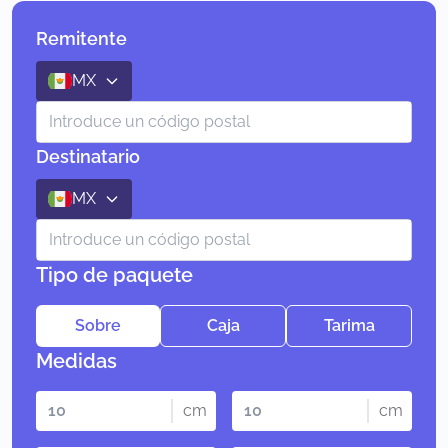
Remitente
MX
Destinatario
MX
Tipo de paquete
Sobre
Caja
Tarima
Medidas
cm
cm