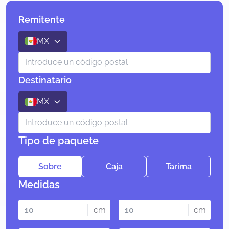
Remitente
MX
Destinatario
MX
Tipo de paquete
Sobre
Caja
Tarima
Medidas
cm
cm