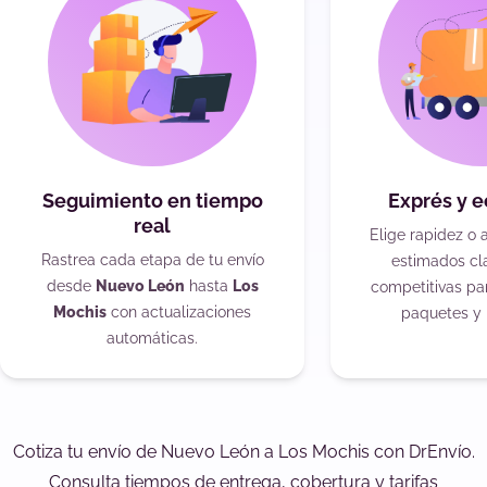
Seguimiento en tiempo
Exprés y 
real
Elige rapidez o 
Rastrea cada etapa de tu envío
estimados cla
desde
Nuevo León
hasta
Los
competitivas pa
Mochis
con actualizaciones
paquetes y 
automáticas.
Cotiza tu envío de Nuevo León a Los Mochis con DrEnvío.
Consulta tiempos de entrega, cobertura y tarifas