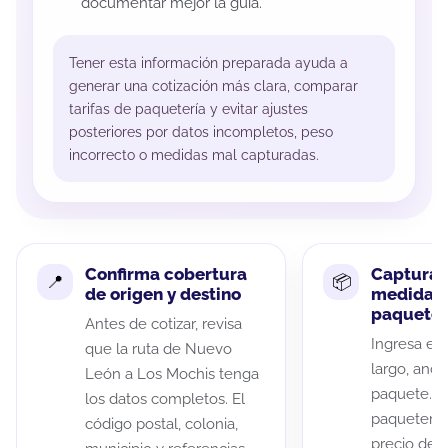
documentar mejor la guía.
Tener esta información preparada ayuda a
generar una cotización más clara, comparar
tarifas de paquetería y evitar ajustes
posteriores por datos incompletos, peso
incorrecto o medidas mal capturadas.
Confirma cobertura
Captura 
de origen y destino
medidas 
paquete
Antes de cotizar, revisa
Ingresa el 
que la ruta de Nuevo
largo, anch
León a Los Mochis tenga
paquete. A
los datos completos. El
paqueterías
código postal, colonia,
precio de 