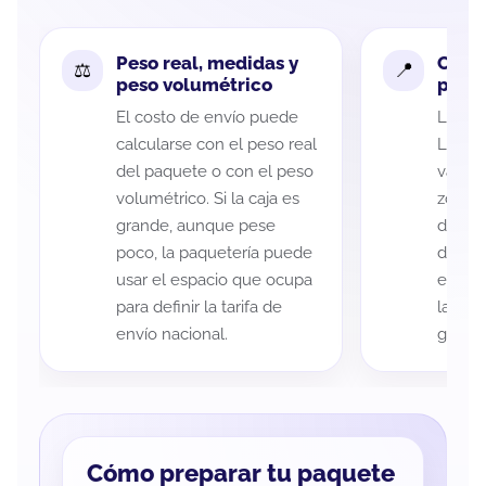
Peso real, medidas y
Cobe
peso volumétrico
paque
El costo de envío puede
La cob
calcularse con el peso real
León 
del paquete o con el peso
variar
volumétrico. Si la caja es
zona d
grande, aunque pese
de ent
poco, la paquetería puede
de cad
usar el espacio que ocupa
eso es
para definir la tarifa de
la rut
envío nacional.
guía d
Cómo preparar tu paquete