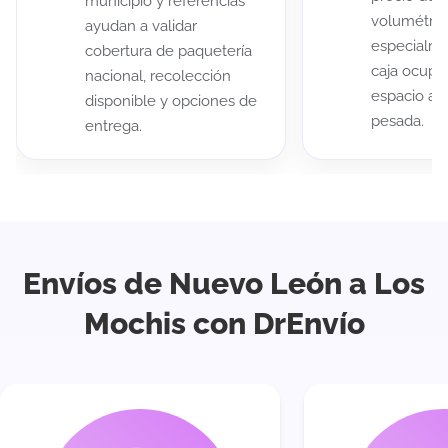
municipio y referencias
volumétric
ayudan a validar
especialme
cobertura de paquetería
caja ocup
nacional, recolección
espacio au
disponible y opciones de
pesada.
entrega.
Envíos de Nuevo León a Los
Mochis con DrEnvío