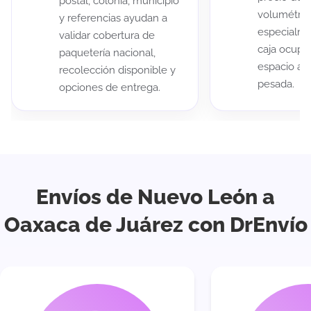
postal, colonia, municipio
volumétric
y referencias ayudan a
especialme
validar cobertura de
caja ocup
paquetería nacional,
espacio au
recolección disponible y
pesada.
opciones de entrega.
Envíos de Nuevo León a
Oaxaca de Juárez con DrEnvío