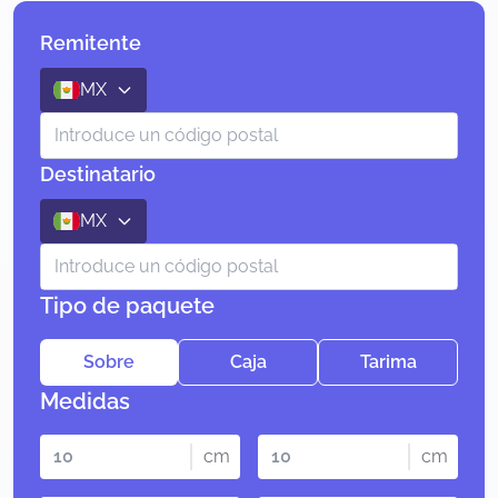
Remitente
MX
Destinatario
MX
Tipo de paquete
Sobre
Caja
Tarima
Medidas
cm
cm