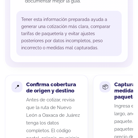
documentar mejor la guía.
Tener esta información preparada ayuda a
generar una cotización más clara, comparar
tarifas de paquetería y evitar ajustes
posteriores por datos incompletos, peso
incorrecto o medidas mal capturadas.
Confirma cobertura
Captura 
de origen y destino
medidas 
paquete
Antes de cotizar, revisa
Ingresa el 
que la ruta de Nuevo
largo, anch
León a Oaxaca de Juárez
paquete. A
tenga los datos
paqueterías
completos. El código
precio de 