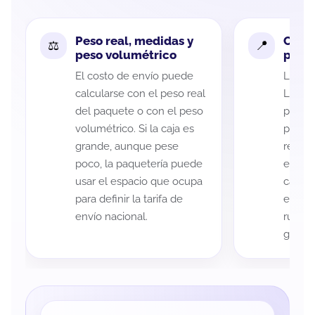
Peso real, medidas y
Cobe
peso volumétrico
paque
El costo de envío puede
La cob
calcularse con el peso real
León y
del paquete o con el peso
puede 
volumétrico. Si la caja es
postal
grande, aunque pese
recole
poco, la paquetería puede
entreg
usar el espacio que ocupa
cada p
para definir la tarifa de
es imp
envío nacional.
ruta a
guía d