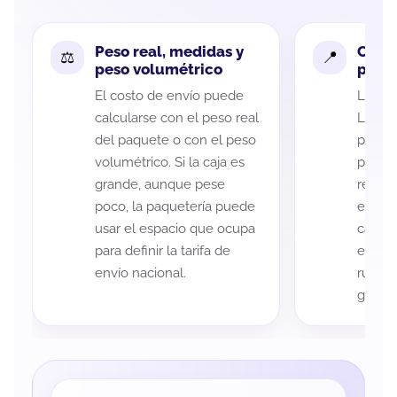
Peso real, medidas y
Cobe
peso volumétrico
paque
El costo de envío puede
La cob
calcularse con el peso real
León y
del paquete o con el peso
puede 
volumétrico. Si la caja es
postal
grande, aunque pese
recole
poco, la paquetería puede
entreg
usar el espacio que ocupa
cada p
para definir la tarifa de
es imp
envío nacional.
ruta a
guía d