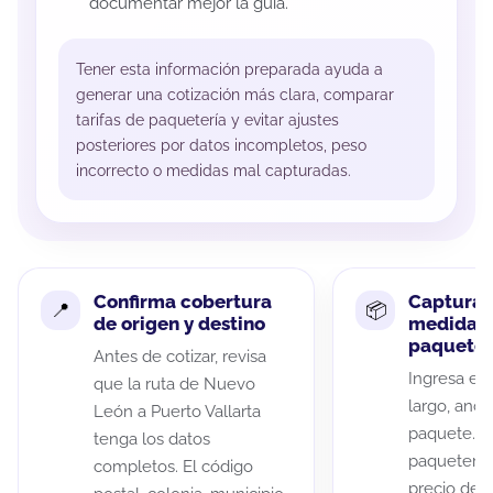
documentar mejor la guía.
Tener esta información preparada ayuda a
generar una cotización más clara, comparar
tarifas de paquetería y evitar ajustes
posteriores por datos incompletos, peso
incorrecto o medidas mal capturadas.
Confirma cobertura
Captura 
de origen y destino
medidas 
paquete
Antes de cotizar, revisa
Ingresa el 
que la ruta de Nuevo
largo, anch
León a Puerto Vallarta
paquete. A
tenga los datos
paqueterías
completos. El código
precio de 