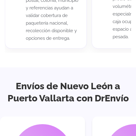
postal, colonia, municipio
volumétric
y referencias ayudan a
especialme
validar cobertura de
caja ocup
paquetería nacional,
espacio au
recolección disponible y
pesada.
opciones de entrega.
Envíos de Nuevo León a
Puerto Vallarta con DrEnvío