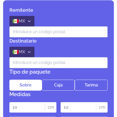
Remitente
MX
Destinatario
MX
Tipo de paquete
Sobre
Caja
Tarima
Medidas
cm
cm