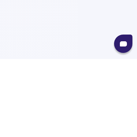
Recursos
Destinos
Políticas
Envíos
Paqueterías
Integraciones
Contacto
Paqueterías
AMPM