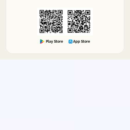
Play Store
App Store