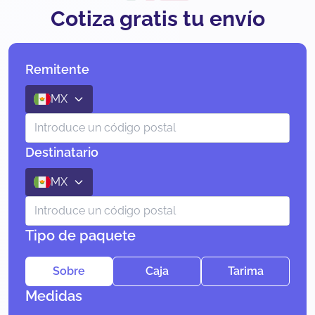
Cotiza gratis tu envío
Remitente
MX
Destinatario
MX
Tipo de paquete
Sobre
Caja
Tarima
Medidas