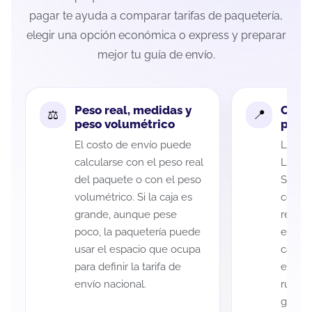
pagar te ayuda a comparar tarifas de paquetería,
elegir una opción económica o express y preparar
mejor tu guía de envío.
Peso real, medidas y
Cobe
peso volumétrico
paque
El costo de envío puede
La cob
calcularse con el peso real
León y
del paquete o con el peso
Salina
volumétrico. Si la caja es
código
grande, aunque pese
recole
poco, la paquetería puede
entreg
usar el espacio que ocupa
cada p
para definir la tarifa de
es imp
envío nacional.
ruta a
guía d