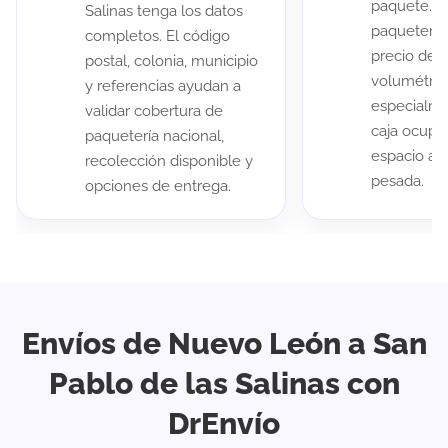
paquete. A
Salinas tenga los datos
paqueterías
completos. El código
precio de 
postal, colonia, municipio
volumétric
y referencias ayudan a
especialme
validar cobertura de
caja ocup
paquetería nacional,
espacio au
recolección disponible y
pesada.
opciones de entrega.
Envíos de Nuevo León a San
Pablo de las Salinas con
DrEnvío