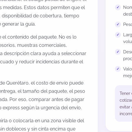
us medidas. Estos datos permiten que el
Nomb
dest
 disponibilidad de cobertura, tiempo
generar la guía.
Peso
Larg
el contenido del paquete. No es lo
volu
esorios, muestras comerciales,
Desc
na descripción clara ayuda a seleccionar
prod
cuado y reducir incidencias durante el
Val
mejo
de Querétaro, el costo de envío puede
entrega, el tamaño del paquete, el peso
Tener
onada. Por eso, comparar antes de pagar
cotiza
evitar
o express según la urgencia del envío.
incorr
rla o colocarla en una zona visible del
sin dobleces y sin cinta encima que