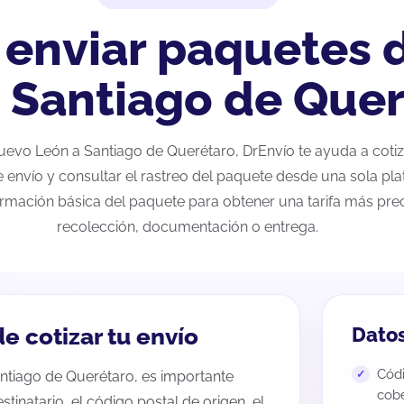
 enviar paquetes
 Santiago de Que
 Nuevo León a Santiago de Querétaro, DrEnvío te ayuda a coti
e envío y consultar el rastreo del paquete desde una sola pla
ormación básica del paquete para obtener una tarifa más preci
recolección, documentación o entrega.
e cotizar tu envío
Datos
Códi
ntiago de Querétaro, es importante
cobe
estinatario, el código postal de origen, el