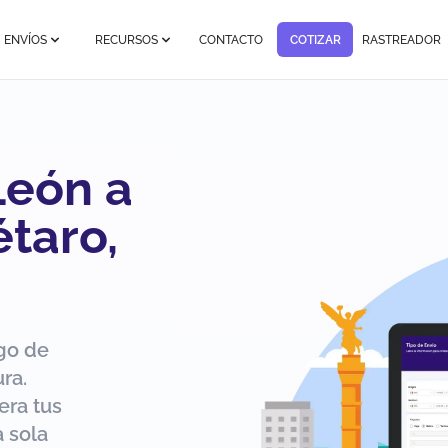
ENVÍOS
RECURSOS
CONTACTO
COTIZAR
RASTREADOR
León a
taro,
go de
ra.
era tus
 sola