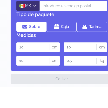
MX
Tipo de paquete
Sobre
Caja
Tarima
Medidas
cm
cm
cm
kg
Cotizar