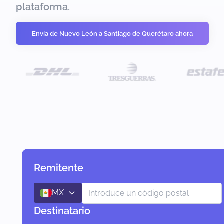
plataforma.
Envía de Nuevo León a Santiago de Querétaro ahora
Remitente
MX
Destinatario