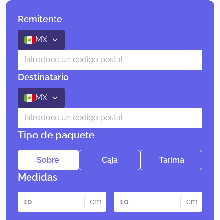
Remitente
MX
Destinatario
MX
Tipo de paquete
Sobre
Caja
Tarima
Medidas
cm
cm