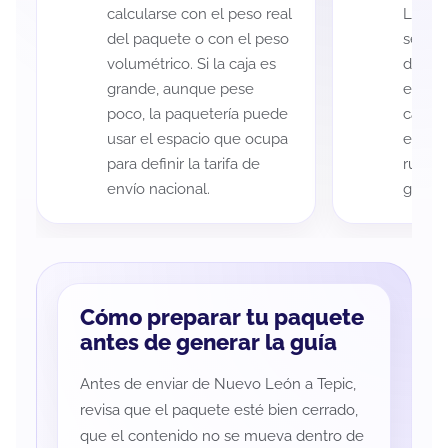
calcularse con el peso real
León y
del paquete o con el peso
según 
volumétrico. Si la caja es
de rec
grande, aunque pese
entreg
poco, la paquetería puede
cada p
usar el espacio que ocupa
es imp
para definir la tarifa de
ruta a
envío nacional.
guía d
Cómo preparar tu paquete
antes de generar la guía
Antes de enviar de Nuevo León a Tepic,
revisa que el paquete esté bien cerrado,
que el contenido no se mueva dentro de