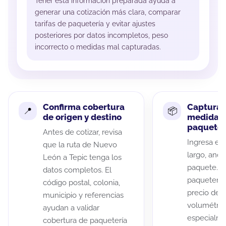
Tener esta información preparada ayuda a
generar una cotización más clara, comparar
tarifas de paquetería y evitar ajustes
posteriores por datos incompletos, peso
incorrecto o medidas mal capturadas.
Confirma cobertura
Captura 
de origen y destino
medidas 
paquete
Antes de cotizar, revisa
Ingresa el 
que la ruta de Nuevo
largo, anch
León a Tepic tenga los
paquete. A
datos completos. El
paqueterías
código postal, colonia,
precio de 
municipio y referencias
volumétric
ayudan a validar
especialme
cobertura de paquetería