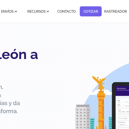
ENVÍOS
RECURSOS
CONTACTO
COTIZAR
RASTREADOR
León a
n,
a
ías y da
aforma.