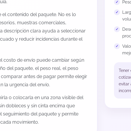
uía.
Peso
Larg
el contenido del paquete. No es lo
volu
esorios, muestras comerciales,
Desc
na descripción clara ayuda a seleccionar
prod
cuado y reducir incidencias durante el
Val
mejo
el costo de envío puede cambiar según
ño del paquete, el peso real, el peso
Tener
, comparar antes de pagar permite elegir
cotiza
evitar
 la urgencia del envío.
incorr
rla o colocarla en una zona visible del
sin dobleces y sin cinta encima que
 el seguimiento del paquete y permite
a cada movimiento.