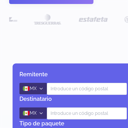
Remitente
MX
Destinatario
MX
Tipo de paquete