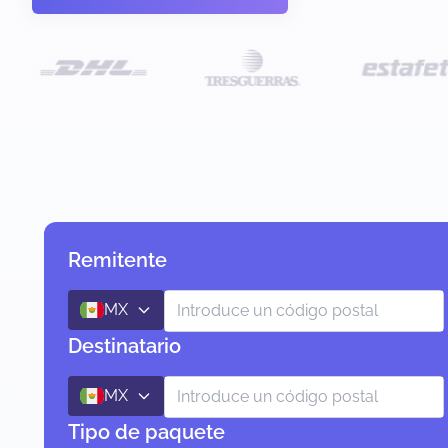
Remitente
MX
Destinatario
MX
Tipo de paquete