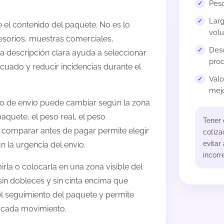
Peso
Larg
el contenido del paquete. No es lo
volu
esorios, muestras comerciales,
Desc
na descripción clara ayuda a seleccionar
prod
cuado y reducir incidencias durante el
Val
mejo
to de envío puede cambiar según la zona
aquete, el peso real, el peso
Tener
, comparar antes de pagar permite elegir
cotiza
evitar
 la urgencia del envío.
incorr
rla o colocarla en una zona visible del
sin dobleces y sin cinta encima que
 el seguimiento del paquete y permite
a cada movimiento.