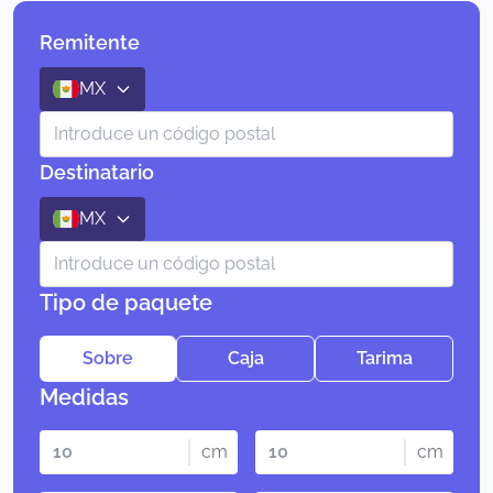
Remitente
MX
Destinatario
MX
Tipo de paquete
Sobre
Caja
Tarima
Medidas
cm
cm