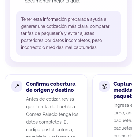
documentar mejor la guía.
Tener esta información preparada ayuda a
generar una cotización más clara, comparar
tarifas de paquetería y evitar ajustes
posteriores por datos incompletos, peso
incorrecto o medidas mal capturadas.
Confirma cobertura
Captura 
de origen y destino
medidas 
paquete
Antes de cotizar, revisa
Ingresa el 
que la ruta de Puebla a
largo, anch
Gómez Palacio tenga los
paquete. A
datos completos. El
paqueterías
código postal, colonia,
precio de 