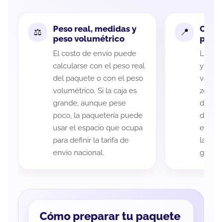
Peso real, medidas y
Cobe
peso volumétrico
paque
El costo de envío puede
La cob
calcularse con el peso real
y Góm
del paquete o con el peso
variar
volumétrico. Si la caja es
zona d
grande, aunque pese
de ent
poco, la paquetería puede
de cad
usar el espacio que ocupa
eso es
para definir la tarifa de
la rut
envío nacional.
guía d
Cómo preparar tu paquete