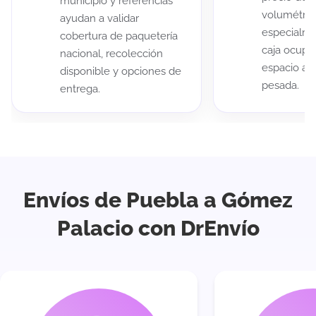
municipio y referencias
volumétric
ayudan a validar
especialme
cobertura de paquetería
caja ocup
nacional, recolección
espacio au
disponible y opciones de
pesada.
entrega.
Envíos de Puebla a Gómez
Palacio con DrEnvío