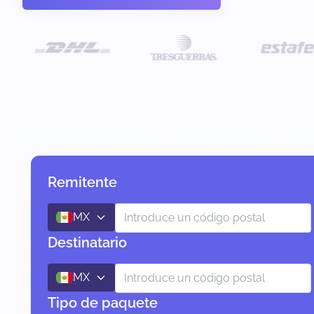
Remitente
MX
Destinatario
MX
Tipo de paquete