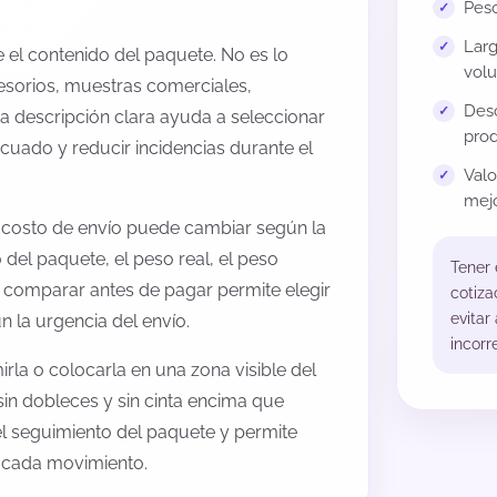
Peso
Larg
el contenido del paquete. No es lo
volu
esorios, muestras comerciales,
Desc
na descripción clara ayuda a seleccionar
prod
cuado y reducir incidencias durante el
Val
mejo
 costo de envío puede cambiar según la
 del paquete, el peso real, el peso
Tener
, comparar antes de pagar permite elegir
cotiza
evitar
 la urgencia del envío.
incorr
rla o colocarla en una zona visible del
sin dobleces y sin cinta encima que
 el seguimiento del paquete y permite
a cada movimiento.