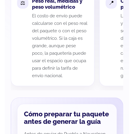
Peso real, medidas y
Cobe
peso volumétrico
paque
El costo de envío puede
La cob
calcularse con el peso real
y Nauc
del paquete o con el peso
según 
volumétrico. Si la caja es
de rec
grande, aunque pese
entreg
poco, la paquetería puede
cada p
usar el espacio que ocupa
es imp
para definir la tarifa de
ruta a
envío nacional.
guía d
Cómo preparar tu paquete
antes de generar la guía