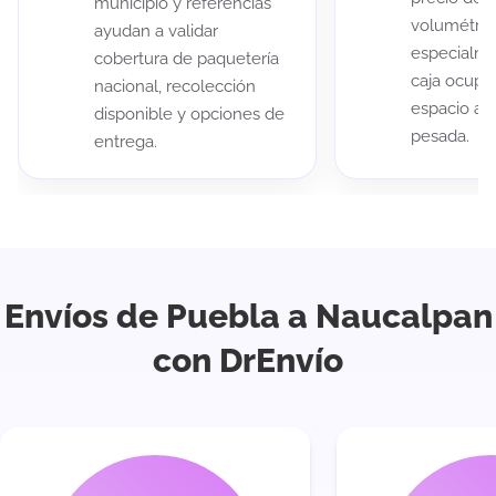
municipio y referencias
volumétric
ayudan a validar
especialme
cobertura de paquetería
caja ocup
nacional, recolección
espacio au
disponible y opciones de
pesada.
entrega.
Envíos de Puebla a Naucalpan
con DrEnvío