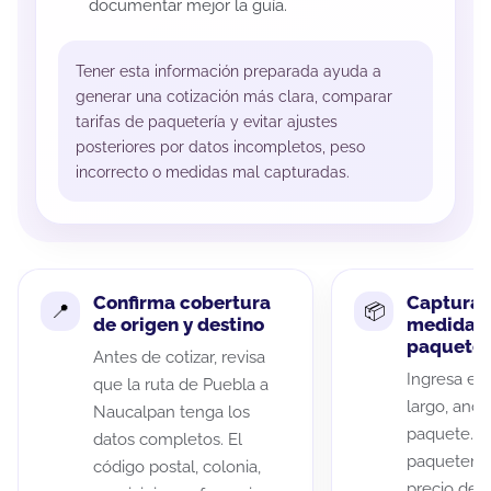
documentar mejor la guía.
Tener esta información preparada ayuda a
generar una cotización más clara, comparar
tarifas de paquetería y evitar ajustes
posteriores por datos incompletos, peso
incorrecto o medidas mal capturadas.
Confirma cobertura
Captura 
de origen y destino
medidas 
paquete
Antes de cotizar, revisa
Ingresa el 
que la ruta de Puebla a
largo, anch
Naucalpan tenga los
paquete. A
datos completos. El
paqueterías
código postal, colonia,
precio de 