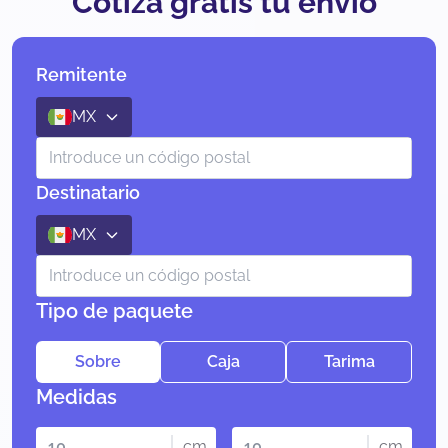
Cotiza gratis tu envío
Remitente
MX
Destinatario
MX
Tipo de paquete
Sobre
Caja
Tarima
Medidas
cm
cm