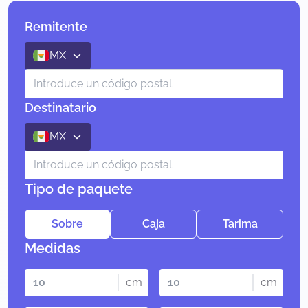
Remitente
MX
Destinatario
MX
Tipo de paquete
Sobre
Caja
Tarima
Medidas
cm
cm