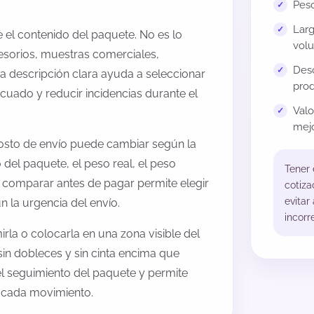
Peso
Larg
el contenido del paquete. No es lo
volu
esorios, muestras comerciales,
Desc
na descripción clara ayuda a seleccionar
prod
cuado y reducir incidencias durante el
Val
mejo
costo de envío puede cambiar según la
 del paquete, el peso real, el peso
Tener
, comparar antes de pagar permite elegir
cotiza
evitar
 la urgencia del envío.
incorr
rla o colocarla en una zona visible del
sin dobleces y sin cinta encima que
 el seguimiento del paquete y permite
a cada movimiento.