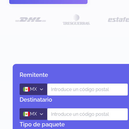
Remitente
MX
Destinatario
MX
Tipo de paquete