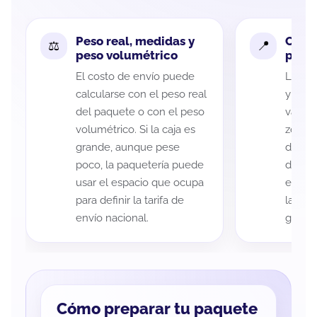
Peso real, medidas y
Cobe
peso volumétrico
paque
El costo de envío puede
La cob
calcularse con el peso real
y San 
del paquete o con el peso
variar
volumétrico. Si la caja es
zona d
grande, aunque pese
de ent
poco, la paquetería puede
de cad
usar el espacio que ocupa
eso es
para definir la tarifa de
la rut
envío nacional.
guía d
Cómo preparar tu paquete