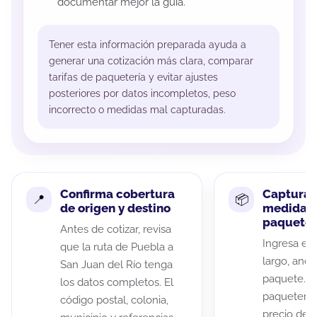
documentar mejor la guía.
Tener esta información preparada ayuda a
generar una cotización más clara, comparar
tarifas de paquetería y evitar ajustes
posteriores por datos incompletos, peso
incorrecto o medidas mal capturadas.
Confirma cobertura
Captura 
de origen y destino
medidas 
paquete
Antes de cotizar, revisa
Ingresa el 
que la ruta de Puebla a
largo, anch
San Juan del Río tenga
paquete. A
los datos completos. El
paqueterías
código postal, colonia,
precio de 