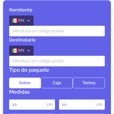
Remitente
MX
Destinatario
MX
Tipo de paquete
Sobre
Caja
Tarima
Medidas
cm
cm