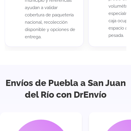
municipio y referencias
volumétric
ayudan a validar
especialme
cobertura de paquetería
caja ocup
nacional, recolección
espacio au
disponible y opciones de
pesada.
entrega.
Envíos de Puebla a San Juan
del Río con DrEnvío