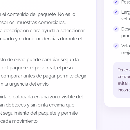
Peso
Larg
el contenido del paquete. No es lo
volu
esorios, muestras comerciales,
Desc
na descripción clara ayuda a seleccionar
prod
cuado y reducir incidencias durante el
Val
mejo
sto de envío puede cambiar según la
 del paquete, el peso real, el peso
Tener
, comparar antes de pagar permite elegir
cotiza
evitar
 la urgencia del envío.
incorr
rla o colocarla en una zona visible del
sin dobleces y sin cinta encima que
 el seguimiento del paquete y permite
a cada movimiento.