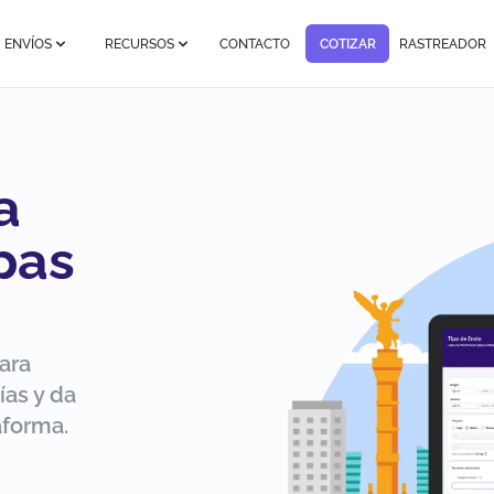
ENVÍOS
RECURSOS
CONTACTO
COTIZAR
RASTREADOR
a
pas
ara
ías y da
aforma.