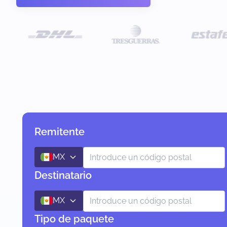
Remitente
MX
Destinatario
MX
Tipo de paquete