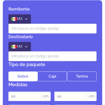
Remitente
MX
Destinatario
MX
Tipo de paquete
Sobre
Caja
Tarima
Medidas
cm
cm