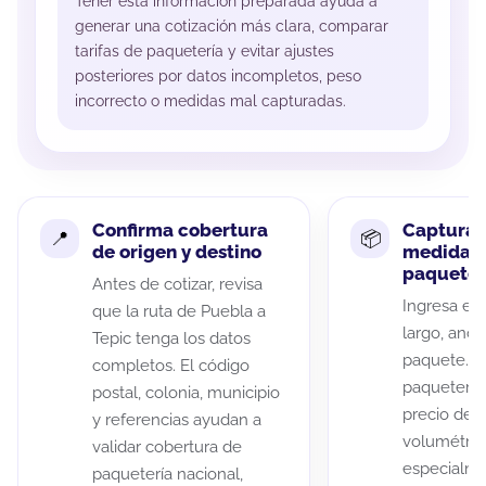
Tener esta información preparada ayuda a
generar una cotización más clara, comparar
tarifas de paquetería y evitar ajustes
posteriores por datos incompletos, peso
incorrecto o medidas mal capturadas.
Confirma cobertura
Captura 
de origen y destino
medidas 
paquete
Antes de cotizar, revisa
Ingresa el 
que la ruta de Puebla a
largo, anch
Tepic tenga los datos
paquete. A
completos. El código
paqueterías
postal, colonia, municipio
precio de 
y referencias ayudan a
volumétric
validar cobertura de
especialme
paquetería nacional,