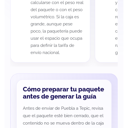
calcularse con el peso real
y Tepi
del paquete o con el peso
código
volumétrico. Si la caja es
recole
grande, aunque pese
entreg
poco, la paquetería puede
cada p
usar el espacio que ocupa
es imp
para definir la tarifa de
ruta a
envío nacional.
guía d
Cómo preparar tu paquete
antes de generar la guía
Antes de enviar de Puebla a Tepic, revisa
que el paquete esté bien cerrado, que el
contenido no se mueva dentro de la caja