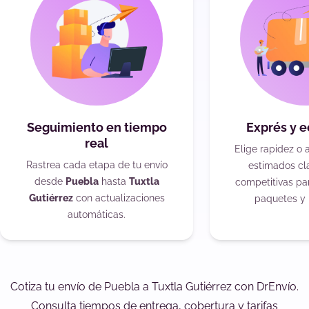
Seguimiento en tiempo
Exprés y 
real
Elige rapidez o 
Rastrea cada etapa de tu envío
estimados cla
desde
Puebla
hasta
Tuxtla
competitivas pa
Gutiérrez
con actualizaciones
paquetes y 
automáticas.
Cotiza tu envío de Puebla a Tuxtla Gutiérrez con DrEnvío.
Consulta tiempos de entrega, cobertura y tarifas