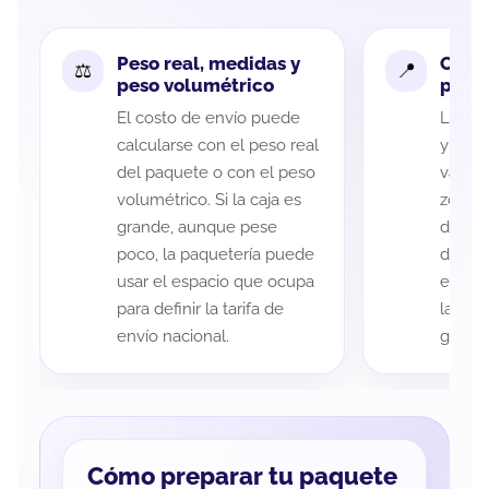
Peso real, medidas y
Cobe
peso volumétrico
paque
El costo de envío puede
La cob
calcularse con el peso real
y Tuxt
del paquete o con el peso
variar
volumétrico. Si la caja es
zona d
grande, aunque pese
de ent
poco, la paquetería puede
de cad
usar el espacio que ocupa
eso es
para definir la tarifa de
la rut
envío nacional.
guía d
Cómo preparar tu paquete