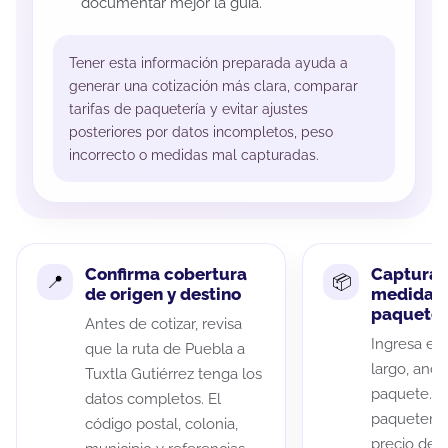
documentar mejor la guía.
Tener esta información preparada ayuda a
generar una cotización más clara, comparar
tarifas de paquetería y evitar ajustes
posteriores por datos incompletos, peso
incorrecto o medidas mal capturadas.
Confirma cobertura
Captura 
de origen y destino
medidas 
paquete
Antes de cotizar, revisa
Ingresa el 
que la ruta de Puebla a
largo, anch
Tuxtla Gutiérrez tenga los
paquete. A
datos completos. El
paqueterías
código postal, colonia,
precio de 