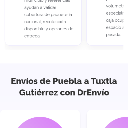
municipio y referencias
volumétric
ayudan a validar
especialme
cobertura de paquetería
caja ocup
nacional, recolección
espacio au
disponible y opciones de
pesada.
entrega.
Envíos de Puebla a Tuxtla
Gutiérrez con DrEnvío