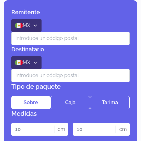
Remitente
MX
Destinatario
MX
Tipo de paquete
Sobre
Caja
Tarima
Medidas
cm
cm