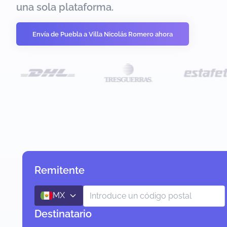
una sola plataforma.
Envía de Puebla a Villa Nicolás Romero ahora
Remitente
MX
Destinatario