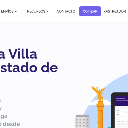
ENVÍOS
RECURSOS
CONTACTO
COTIZAR
RASTREADOR
 Villa
Estado de
s
y
ega,
ío desde