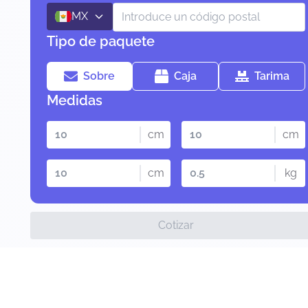
MX
Tipo de paquete
Sobre
Caja
Tarima
Medidas
cm
cm
cm
kg
Cotizar