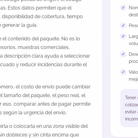
as. Estos datos permiten que el
Nomb
dest
 disponibilidad de cobertura, tiempo
generar la guía.
Peso
Larg
el contenido del paquete. No es lo
volu
esorios, muestras comerciales,
Desc
na descripción clara ayuda a seleccionar
prod
cuado y reducir incidencias durante el
Val
mejo
Romero, el costo de envío puede cambiar
l tamaño del paquete, el peso real, el
Tener
or eso, comparar antes de pagar permite
cotiza
evitar
s según la urgencia del envío.
incorr
rla o colocarla en una zona visible del
sin dobleces y sin cinta encima que