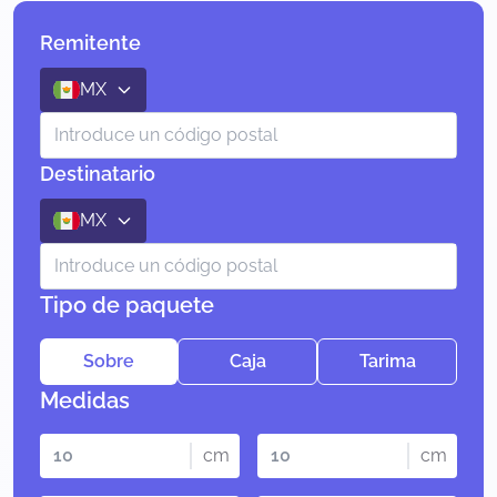
Remitente
MX
Destinatario
MX
Tipo de paquete
Sobre
Caja
Tarima
Medidas
cm
cm