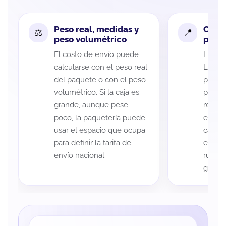
Peso real, medidas y
Cobe
peso volumétrico
paque
El costo de envío puede
La cob
calcularse con el peso real
Luis P
del paquete o con el peso
puede 
volumétrico. Si la caja es
postal
grande, aunque pese
recole
poco, la paquetería puede
entreg
usar el espacio que ocupa
cada p
para definir la tarifa de
es imp
envío nacional.
ruta a
guía d