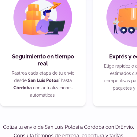
Seguimiento en tiempo
Exprés y 
real
Elige rapidez o 
Rastrea cada etapa de tu envío
estimados cla
desde
San Luis Potosí
hasta
competitivas pa
Córdoba
con actualizaciones
paquetes y 
automáticas.
Cotiza tu envío de San Luis Potosí a Córdoba con DrEnvío.
Consulta tiempos de entrega, cobertura y tarifas