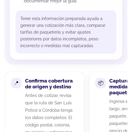
documentar mejor la guía.
Tener esta información preparada ayuda a
generar una cotización más clara, comparar
tarifas de paquetería y evitar ajustes
posteriores por datos incompletos, peso
incorrecto o medidas mal capturadas.
Confirma cobertura
Captura 
de origen y destino
medidas 
paquete
Antes de cotizar, revisa
Ingresa el 
que la ruta de San Luis
largo, anch
Potosí a Córdoba tenga
paquete. A
los datos completos. El
paqueterías
código postal, colonia,
precio de 