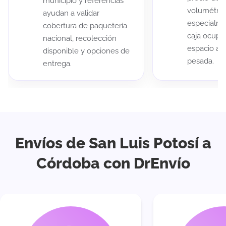
municipio y referencias
volumétric
ayudan a validar
especialme
cobertura de paquetería
caja ocup
nacional, recolección
espacio au
disponible y opciones de
pesada.
entrega.
Envíos de San Luis Potosí a
Córdoba con DrEnvío