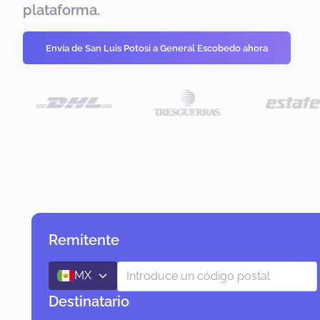
plataforma.
Envía de San Luis Potosí a General Escobedo ahora
Remitente
MX
Destinatario