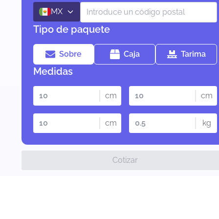
MX
Tipo de paquete
Sobre
Caja
Tarima
Medidas
cm
cm
cm
kg
Cotizar