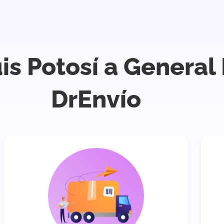
uis Potosí a Genera
DrEnvío