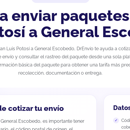
a enviar paquetes
tosí a General Es
 San Luis Potosí a General Escobedo, DrEnvío te ayuda a coti
e envío y consultar el rastreo del paquete desde una sola pla
ormación básica del paquete para obtener una tarifa más preci
recolección, documentación o entrega.
e cotizar tu envío
Datos
Códi
a General Escobedo, es importante tener
cobe
tario, el código postal de origen, el