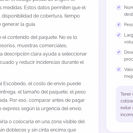
us medidas. Estos datos permiten que el
Nomb
dest
 disponibilidad de cobertura, tiempo
generar la guía.
Peso
Larg
el contenido del paquete. No es lo
volu
esorios, muestras comerciales,
Desc
na descripción clara ayuda a seleccionar
prod
cuado y reducir incidencias durante el
Val
mejo
al Escobedo, el costo de envío puede
entrega, el tamaño del paquete, el peso
Tener
onada. Por eso, comparar antes de pagar
cotiza
evitar
o express según la urgencia del envío.
incorr
rla o colocarla en una zona visible del
sin dobleces y sin cinta encima que