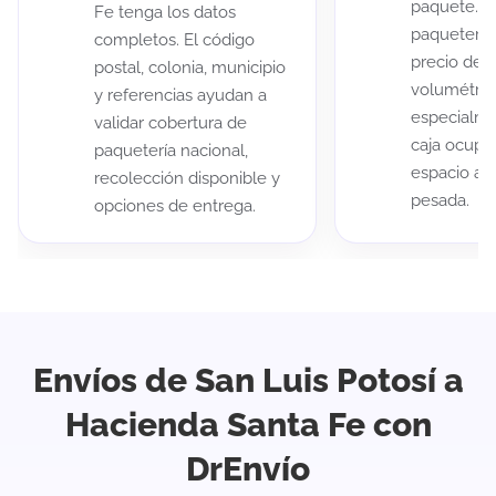
paquete. A
Fe tenga los datos
paqueterías
completos. El código
precio de 
postal, colonia, municipio
volumétric
y referencias ayudan a
especialme
validar cobertura de
caja ocup
paquetería nacional,
espacio au
recolección disponible y
pesada.
opciones de entrega.
Envíos de San Luis Potosí a
Hacienda Santa Fe con
DrEnvío