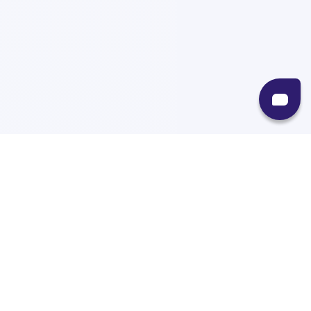
Recursos
Destinos
Políticas
Envíos
Paqueterías
Integraciones
Contacto
Paqueterías
AMPM