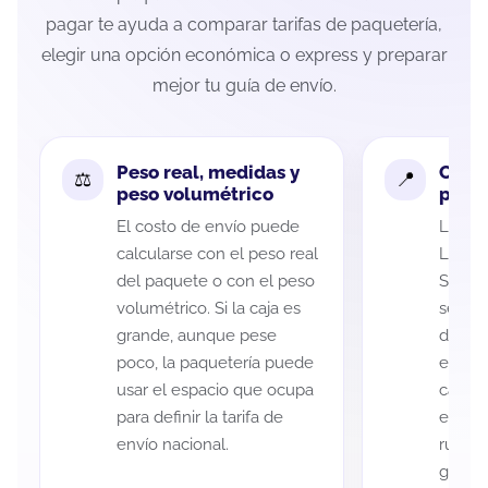
pagar te ayuda a comparar tarifas de paquetería,
elegir una opción económica o express y preparar
mejor tu guía de envío.
Peso real, medidas y
Cobe
peso volumétrico
paque
El costo de envío puede
La cob
calcularse con el peso real
Luis P
del paquete o con el peso
Santa 
volumétrico. Si la caja es
según 
grande, aunque pese
de rec
poco, la paquetería puede
entreg
usar el espacio que ocupa
cada p
para definir la tarifa de
es imp
envío nacional.
ruta a
guía d