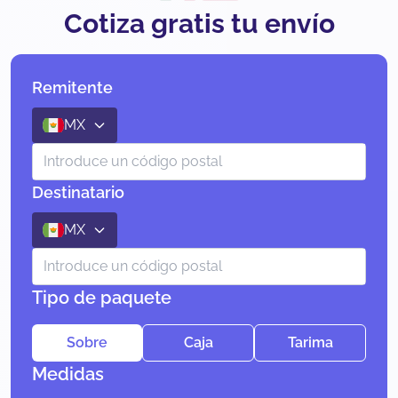
Cotiza gratis tu envío
Remitente
MX
Destinatario
MX
Tipo de paquete
Sobre
Caja
Tarima
Medidas