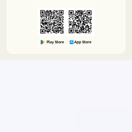
Play Store
App Store