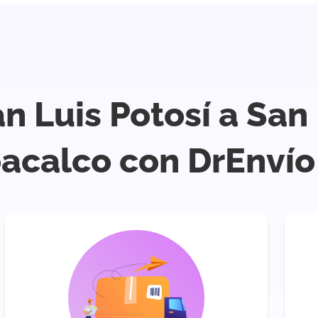
n Luis Potosí a San
acalco con DrEnvío