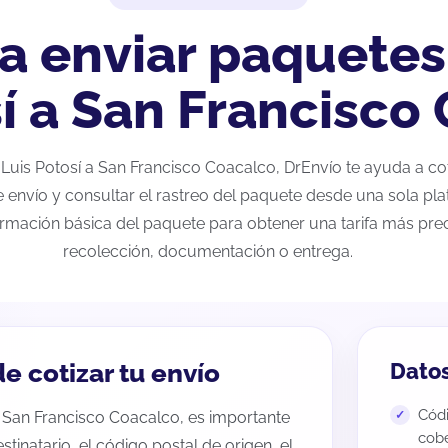
a enviar paquetes
sí a San Francisco
n Luis Potosí a San Francisco Coacalco, DrEnvío te ayuda a c
e envío y consultar el rastreo del paquete desde una sola pla
ormación básica del paquete para obtener una tarifa más preci
recolección, documentación o entrega.
e cotizar tu envío
Datos
Códi
a San Francisco Coacalco, es importante
cobe
estinatario, el código postal de origen, el