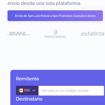
envío desde una sola plataforma.
Envía de San Luis Potosí a San Francisco Coacalco ahora
Remitente
MX
Destinatario