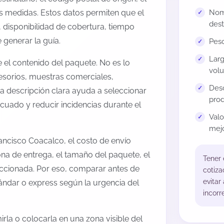
us medidas. Estos datos permiten que el
Nomb
dest
 disponibilidad de cobertura, tiempo
generar la guía.
Peso
Larg
el contenido del paquete. No es lo
volu
esorios, muestras comerciales,
Desc
na descripción clara ayuda a seleccionar
prod
cuado y reducir incidencias durante el
Val
mejo
ancisco Coacalco, el costo de envío
na de entrega, el tamaño del paquete, el
Tener
leccionada. Por eso, comparar antes de
cotiza
evitar
tándar o express según la urgencia del
incorr
rla o colocarla en una zona visible del