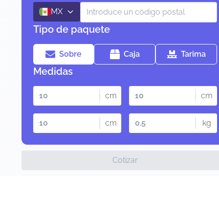
MX
Tipo de paquete
Sobre
Caja
Tarima
Medidas
cm
cm
cm
kg
Cotizar