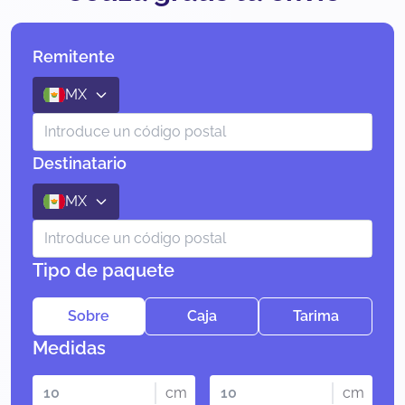
Remitente
MX
Destinatario
MX
Tipo de paquete
Sobre
Caja
Tarima
Medidas
cm
cm