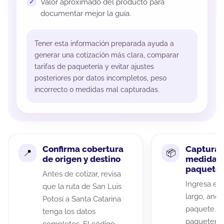
Valor aproximado del producto para
documentar mejor la guía.
Tener esta información preparada ayuda a
generar una cotización más clara, comparar
tarifas de paquetería y evitar ajustes
posteriores por datos incompletos, peso
incorrecto o medidas mal capturadas.
Confirma cobertura
Captura 
de origen y destino
medidas 
paquete
Antes de cotizar, revisa
Ingresa el 
que la ruta de San Luis
largo, anch
Potosí a Santa Catarina
paquete. A
tenga los datos
paqueterías