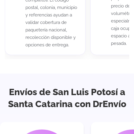
completos. El código
precio de 
postal, colonia, municipio
volumétric
y referencias ayudan a
especialme
validar cobertura de
caja ocup
paquetería nacional,
espacio au
recolección disponible y
pesada.
opciones de entrega.
Envíos de San Luis Potosí a
Santa Catarina con DrEnvío