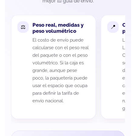
mejor tu guía de envío.
Peso real, medidas y
Cobe
peso volumétrico
paque
El costo de envío puede
La cob
calcularse con el peso real
Luis P
del paquete o con el peso
Catari
volumétrico. Si la caja es
según 
grande, aunque pese
de rec
poco, la paquetería puede
entreg
usar el espacio que ocupa
cada p
para definir la tarifa de
es imp
envío nacional.
ruta a
guía d