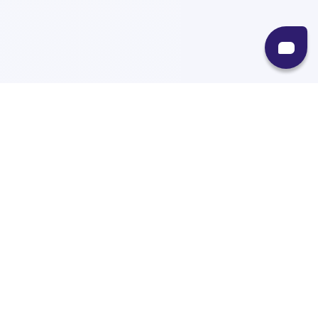
Recursos
Destinos
Políticas
Envíos
Paqueterías
Integraciones
Contacto
Paqueterías
AMPM
99minutos
iVoy
Estafeta
J&T Express