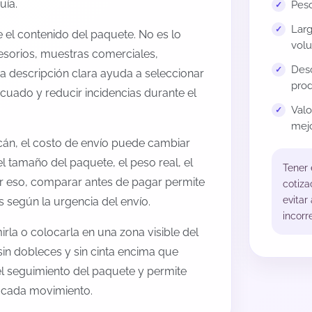
uía.
Peso
Larg
el contenido del paquete. No es lo
volu
esorios, muestras comerciales,
Desc
na descripción clara ayuda a seleccionar
prod
cuado y reducir incidencias durante el
Val
mejo
cán, el costo de envío puede cambiar
l tamaño del paquete, el peso real, el
Tener
or eso, comparar antes de pagar permite
cotiza
evitar
s según la urgencia del envío.
incorr
rla o colocarla en una zona visible del
sin dobleces y sin cinta encima que
 el seguimiento del paquete y permite
a cada movimiento.