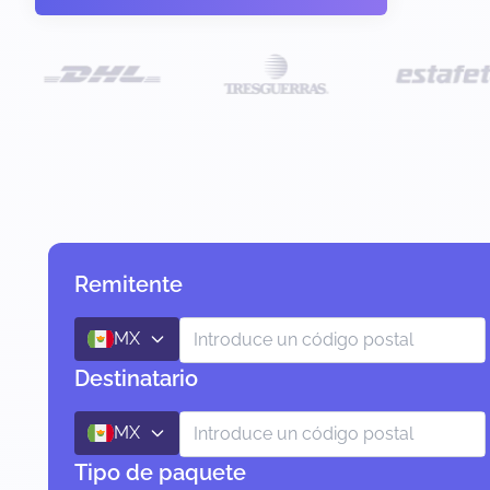
Remitente
MX
Destinatario
MX
Tipo de paquete