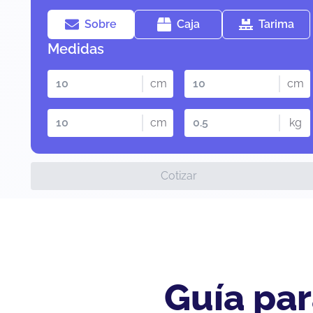
Sobre
Caja
Tarima
Medidas
cm
cm
cm
kg
Cotizar
Guía par