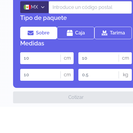
MX
Tipo de paquete
Sobre
Caja
Tarima
Medidas
cm
cm
cm
kg
Cotizar