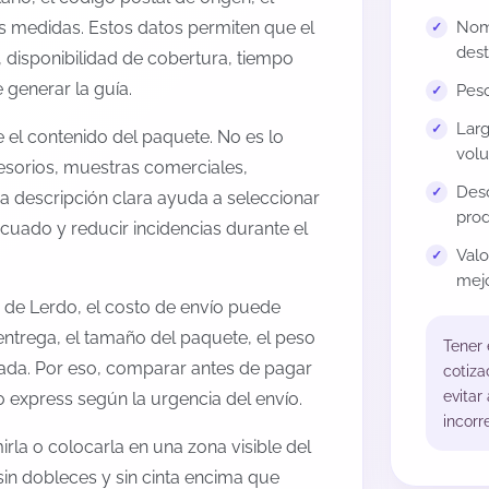
us medidas. Estos datos permiten que el
Nomb
dest
 disponibilidad de cobertura, tiempo
generar la guía.
Peso
Larg
el contenido del paquete. No es lo
volu
esorios, muestras comerciales,
Desc
na descripción clara ayuda a seleccionar
prod
cuado y reducir incidencias durante el
Val
mejo
 de Lerdo, el costo de envío puede
entrega, el tamaño del paquete, el peso
Tener
onada. Por eso, comparar antes de pagar
cotiza
evitar
o express según la urgencia del envío.
incorr
rla o colocarla en una zona visible del
sin dobleces y sin cinta encima que