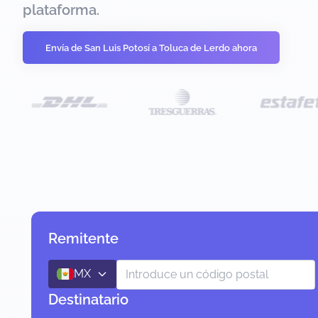
plataforma.
Envía de San Luis Potosí a Toluca de Lerdo ahora
Remitente
MX
Destinatario