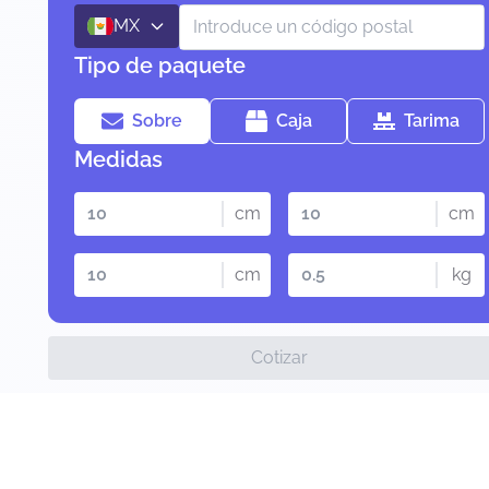
MX
Tipo de paquete
Sobre
Caja
Tarima
Medidas
cm
cm
cm
kg
Cotizar