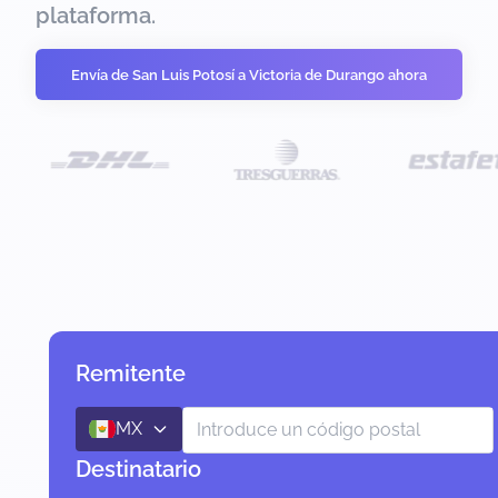
plataforma.
Envía de San Luis Potosí a Victoria de Durango ahora
Remitente
MX
Destinatario