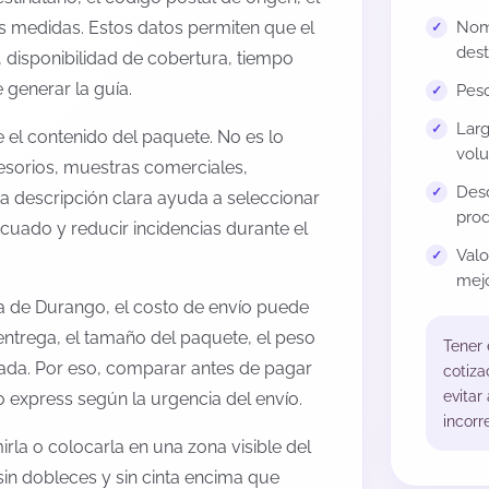
us medidas. Estos datos permiten que el
Nomb
dest
 disponibilidad de cobertura, tiempo
generar la guía.
Peso
Larg
el contenido del paquete. No es lo
volu
esorios, muestras comerciales,
Desc
na descripción clara ayuda a seleccionar
prod
cuado y reducir incidencias durante el
Val
mejo
ia de Durango, el costo de envío puede
entrega, el tamaño del paquete, el peso
Tener
onada. Por eso, comparar antes de pagar
cotiza
evitar
o express según la urgencia del envío.
incorr
rla o colocarla en una zona visible del
sin dobleces y sin cinta encima que