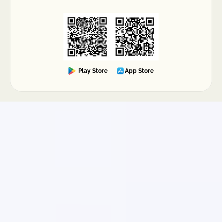
Play Store
App Store