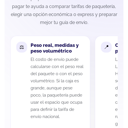
pagar te ayuda a comparar tarifas de paquetería,
elegir una opción económica o express y preparar
mejor tu guía de envío.
Peso real, medidas y
Cobe
peso volumétrico
paque
El costo de envío puede
La cob
calcularse con el peso real
Luis P
del paquete o con el peso
Hidalg
volumétrico. Si la caja es
según 
grande, aunque pese
de rec
poco, la paquetería puede
entreg
usar el espacio que ocupa
cada p
para definir la tarifa de
es imp
envío nacional.
ruta a
guía d