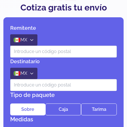
Cotiza gratis tu envío
Remitente
MX
Destinatario
MX
Tipo de paquete
Sobre
Caja
Tarima
Medidas