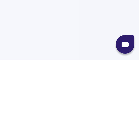
Recursos
Destinos
Políticas
Envíos
Paqueterías
Integraciones
Contacto
Paqueterías
AMPM