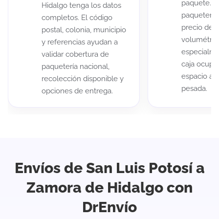
paquete. A
Hidalgo tenga los datos
paqueterías
completos. El código
precio de 
postal, colonia, municipio
volumétric
y referencias ayudan a
especialme
validar cobertura de
caja ocup
paquetería nacional,
espacio au
recolección disponible y
pesada.
opciones de entrega.
Envíos de San Luis Potosí a
Zamora de Hidalgo con
DrEnvío