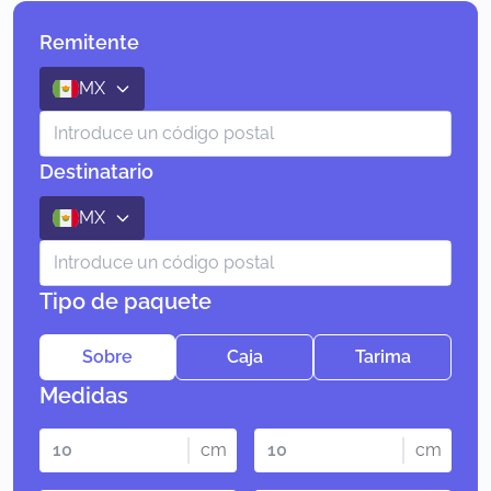
Remitente
MX
Destinatario
MX
Tipo de paquete
Sobre
Caja
Tarima
Medidas
cm
cm