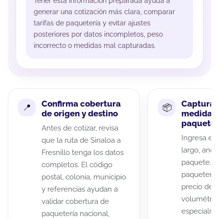
Tener esta información preparada ayuda a
generar una cotización más clara, comparar
tarifas de paquetería y evitar ajustes
posteriores por datos incompletos, peso
incorrecto o medidas mal capturadas.
Confirma cobertura
Captura 
de origen y destino
medidas 
paquete
Antes de cotizar, revisa
Ingresa el 
que la ruta de Sinaloa a
largo, anch
Fresnillo tenga los datos
paquete. A
completos. El código
paqueterías
postal, colonia, municipio
precio de 
y referencias ayudan a
volumétric
validar cobertura de
especialme
paquetería nacional,