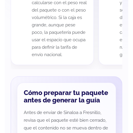
calcularse con el peso real
y Fres
del paquete o con el peso
según 
volumétrico. Si la caja es
de rec
grande, aunque pese
entreg
poco, la paquetería puede
cada p
usar el espacio que ocupa
es imp
para definir la tarifa de
ruta a
envío nacional.
guía d
Cómo preparar tu paquete
antes de generar la guía
Antes de enviar de Sinaloa a Fresnillo,
revisa que el paquete esté bien cerrado,
que el contenido no se mueva dentro de