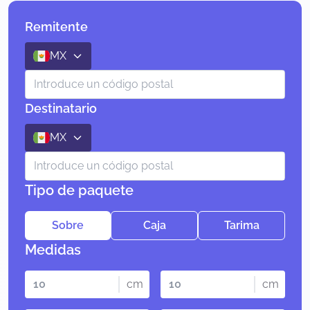
Remitente
MX
Destinatario
MX
Tipo de paquete
Sobre
Caja
Tarima
Medidas
cm
cm