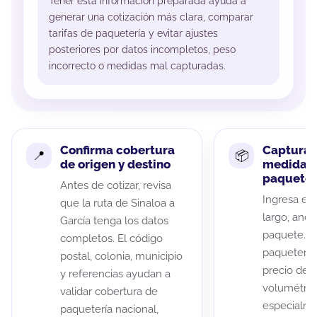
Tener esta información preparada ayuda a
generar una cotización más clara, comparar
tarifas de paquetería y evitar ajustes
posteriores por datos incompletos, peso
incorrecto o medidas mal capturadas.
Confirma cobertura
Captura 
de origen y destino
medidas 
paquete
Antes de cotizar, revisa
Ingresa el 
que la ruta de Sinaloa a
largo, anch
García tenga los datos
paquete. A
completos. El código
paqueterías
postal, colonia, municipio
precio de 
y referencias ayudan a
volumétric
validar cobertura de
especialme
paquetería nacional,