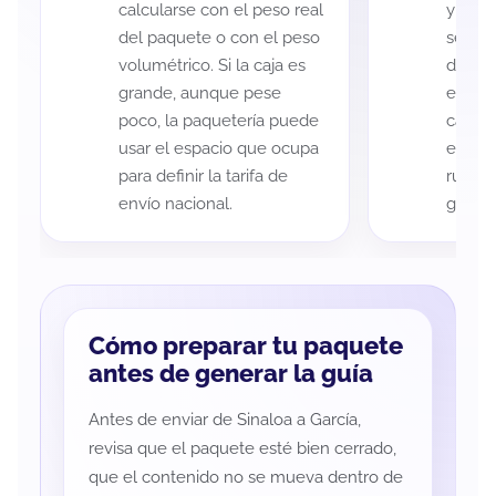
calcularse con el peso real
y Garc
del paquete o con el peso
según 
volumétrico. Si la caja es
de rec
grande, aunque pese
entreg
poco, la paquetería puede
cada p
usar el espacio que ocupa
es imp
para definir la tarifa de
ruta a
envío nacional.
guía d
Cómo preparar tu paquete
antes de generar la guía
Antes de enviar de Sinaloa a García,
revisa que el paquete esté bien cerrado,
que el contenido no se mueva dentro de