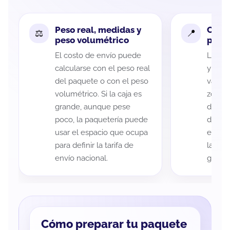
Peso real, medidas y
Cobe
peso volumétrico
paque
El costo de envío puede
La cob
calcularse con el peso real
y Góm
del paquete o con el peso
variar
volumétrico. Si la caja es
zona d
grande, aunque pese
de ent
poco, la paquetería puede
de cad
usar el espacio que ocupa
eso es
para definir la tarifa de
la rut
envío nacional.
guía d
Cómo preparar tu paquete