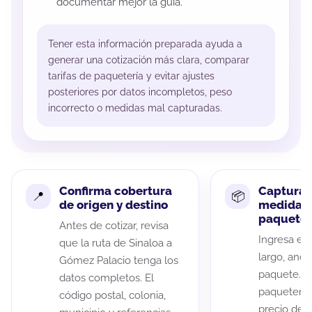
documentar mejor la guía.
Tener esta información preparada ayuda a
generar una cotización más clara, comparar
tarifas de paquetería y evitar ajustes
posteriores por datos incompletos, peso
incorrecto o medidas mal capturadas.
Confirma cobertura
Captura 
de origen y destino
medidas 
paquete
Antes de cotizar, revisa
Ingresa el 
que la ruta de Sinaloa a
largo, anch
Gómez Palacio tenga los
paquete. A
datos completos. El
paqueterías
código postal, colonia,
precio de 