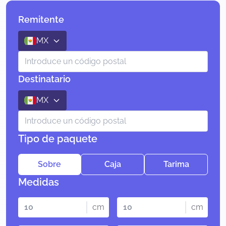
Remitente
MX
Destinatario
MX
Tipo de paquete
Sobre
Caja
Tarima
Medidas
cm
cm