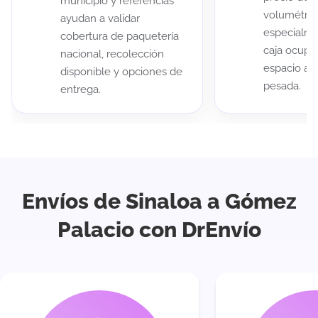
municipio y referencias
volumétric
ayudan a validar
especialme
cobertura de paquetería
caja ocup
nacional, recolección
espacio au
disponible y opciones de
pesada.
entrega.
Envíos de Sinaloa a Gómez
Palacio con DrEnvío