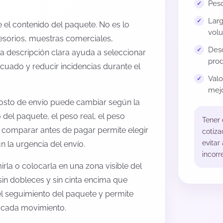
Peso
Larg
el contenido del paquete. No es lo
volu
esorios, muestras comerciales,
Desc
na descripción clara ayuda a seleccionar
prod
cuado y reducir incidencias durante el
Val
mejo
osto de envío puede cambiar según la
 del paquete, el peso real, el peso
Tener
, comparar antes de pagar permite elegir
cotiza
evitar
 la urgencia del envío.
incorr
rla o colocarla en una zona visible del
sin dobleces y sin cinta encima que
 el seguimiento del paquete y permite
a cada movimiento.