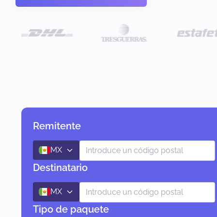
Remitente
MX
Destinatario
MX
Tipo de paquete