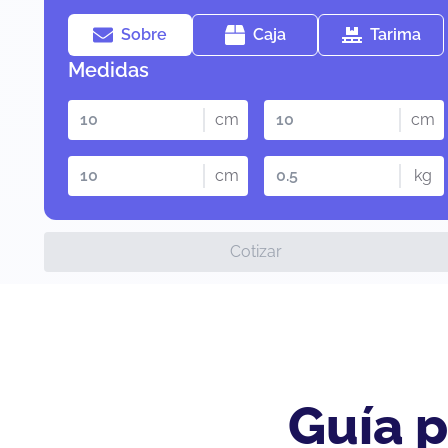
Sobre
Caja
Tarima
Medidas
cm
cm
cm
kg
Cotizar
Guía p