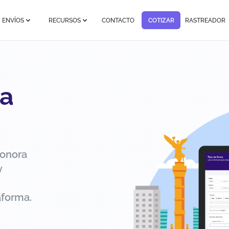
ENVÍOS
RECURSOS
CONTACTO
COTIZAR
RASTREADOR
 a
Sonora
y
aforma.