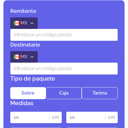
Remitente
MX
Destinatario
MX
Tipo de paquete
Sobre
Caja
Tarima
Medidas
cm
cm