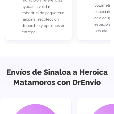
municipio y referencias
volumétric
ayudan a validar
especialme
cobertura de paquetería
caja ocup
nacional, recolección
espacio au
disponible y opciones de
pesada.
entrega.
Envíos de Sinaloa a Heroica
Matamoros con DrEnvío