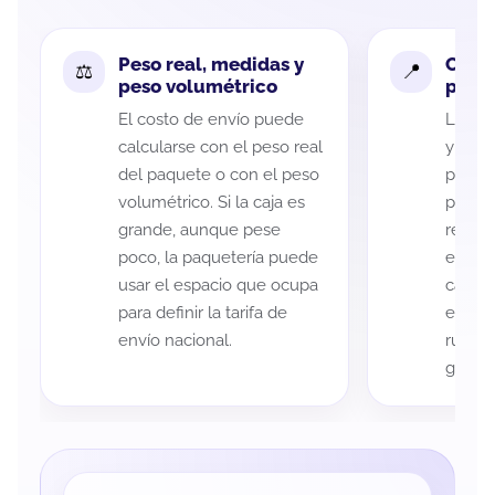
Peso real, medidas y
Cobe
peso volumétrico
paque
El costo de envío puede
La cob
calcularse con el peso real
y Her
del paquete o con el peso
puede 
volumétrico. Si la caja es
postal
grande, aunque pese
recole
poco, la paquetería puede
entreg
usar el espacio que ocupa
cada p
para definir la tarifa de
es imp
envío nacional.
ruta a
guía d