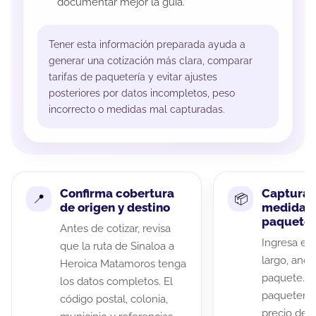
documentar mejor la guía.
Tener esta información preparada ayuda a
generar una cotización más clara, comparar
tarifas de paquetería y evitar ajustes
posteriores por datos incompletos, peso
incorrecto o medidas mal capturadas.
Confirma cobertura
Captura 
de origen y destino
medidas 
paquete
Antes de cotizar, revisa
Ingresa el 
que la ruta de Sinaloa a
largo, anch
Heroica Matamoros tenga
paquete. A
los datos completos. El
paqueterías
código postal, colonia,
precio de 