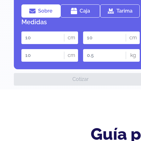
Sobre
Caja
Tarima
Medidas
cm
cm
cm
kg
Cotizar
Guía p