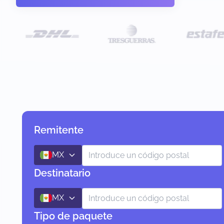
Remitente
MX
Destinatario
MX
Tipo de paquete