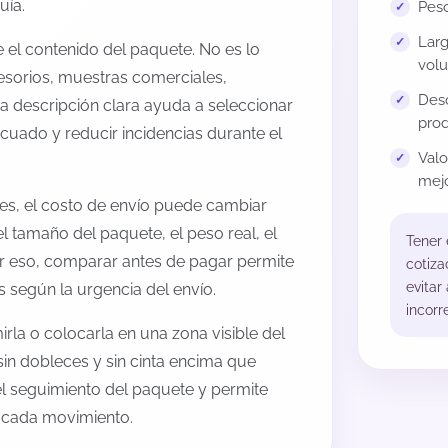
uía.
Peso
Larg
el contenido del paquete. No es lo
volu
esorios, muestras comerciales,
Desc
na descripción clara ayuda a seleccionar
prod
cuado y reducir incidencias durante el
Val
mejo
es, el costo de envío puede cambiar
l tamaño del paquete, el peso real, el
Tener
or eso, comparar antes de pagar permite
cotiza
evitar
s según la urgencia del envío.
incorr
rla o colocarla en una zona visible del
sin dobleces y sin cinta encima que
 el seguimiento del paquete y permite
a cada movimiento.