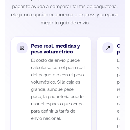
pagar te ayuda a comparar tarifas de paquetería,
elegir una opción económica o express y preparar
mejor tu guía de envío.
Peso real, medidas y
Cobe
peso volumétrico
paque
El costo de envío puede
La cob
calcularse con el peso real
y San 
del paquete o con el peso
puede 
volumétrico. Si la caja es
postal
grande, aunque pese
recole
poco, la paquetería puede
entreg
usar el espacio que ocupa
cada p
para definir la tarifa de
es imp
envío nacional.
ruta a
guía d