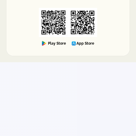
Play Store
App Store