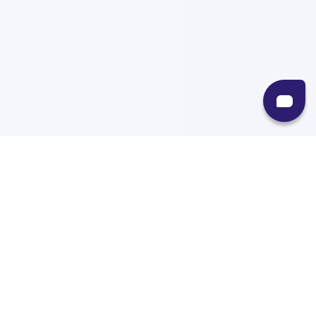
Recursos
Destinos
Políticas
Envíos
Paqueterías
Integraciones
Contacto
Paqueterías
AMPM