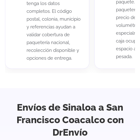
paquete. A
tenga los datos
paqueterías
completos. El código
precio de 
postal, colonia, municipio
volumétric
y referencias ayudan a
especialme
validar cobertura de
caja ocup
paquetería nacional,
espacio au
recolección disponible y
pesada.
opciones de entrega.
Envíos de Sinaloa a San
Francisco Coacalco con
DrEnvío