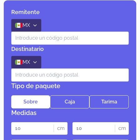
Remitente
MX
Destinatario
MX
Tipo de paquete
Sobre
Caja
Tarima
Medidas
cm
cm