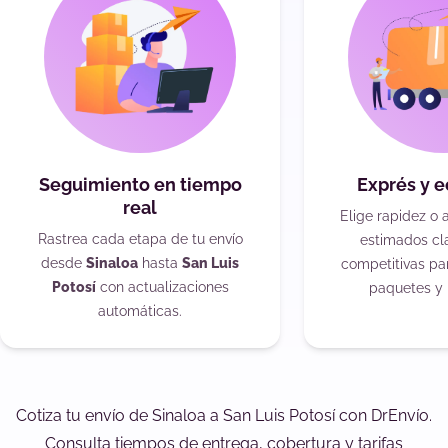
Seguimiento en tiempo
Exprés y 
real
Elige rapidez o 
Rastrea cada etapa de tu envío
estimados cla
desde
Sinaloa
hasta
San Luis
competitivas pa
Potosí
con actualizaciones
paquetes y 
automáticas.
Cotiza tu envío de Sinaloa a San Luis Potosí con DrEnvío.
Consulta tiempos de entrega, cobertura y tarifas