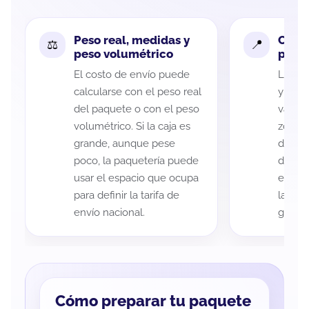
Peso real, medidas y
Cobe
peso volumétrico
paque
El costo de envío puede
La cob
calcularse con el peso real
y San 
del paquete o con el peso
variar
volumétrico. Si la caja es
zona d
grande, aunque pese
de ent
poco, la paquetería puede
de cad
usar el espacio que ocupa
eso es
para definir la tarifa de
la rut
envío nacional.
guía d
Cómo preparar tu paquete