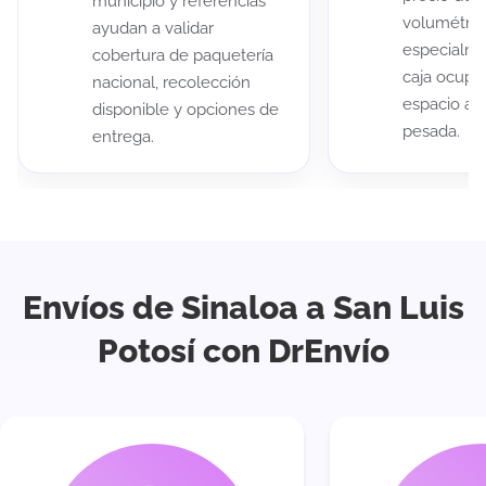
municipio y referencias
volumétric
ayudan a validar
especialme
cobertura de paquetería
caja ocup
nacional, recolección
espacio au
disponible y opciones de
pesada.
entrega.
Envíos de Sinaloa a San Luis
Potosí con DrEnvío