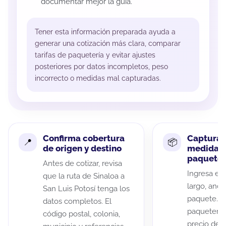
documentar mejor la guía.
Tener esta información preparada ayuda a
generar una cotización más clara, comparar
tarifas de paquetería y evitar ajustes
posteriores por datos incompletos, peso
incorrecto o medidas mal capturadas.
Confirma cobertura
Captura 
de origen y destino
medidas 
paquete
Antes de cotizar, revisa
Ingresa el 
que la ruta de Sinaloa a
largo, anch
San Luis Potosí tenga los
paquete. A
datos completos. El
paqueterías
código postal, colonia,
precio de 