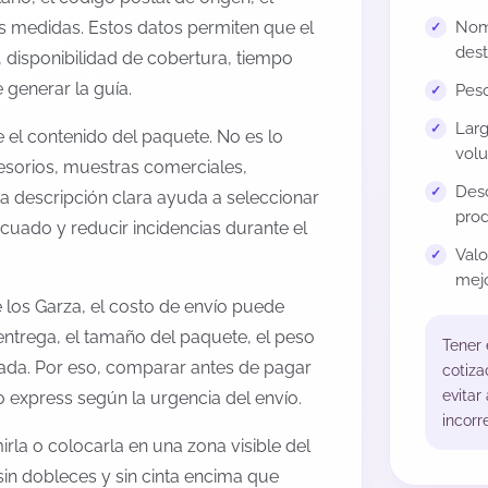
us medidas. Estos datos permiten que el
Nomb
dest
 disponibilidad de cobertura, tiempo
generar la guía.
Peso
Larg
el contenido del paquete. No es lo
volu
esorios, muestras comerciales,
Desc
na descripción clara ayuda a seleccionar
prod
cuado y reducir incidencias durante el
Val
mejo
 los Garza, el costo de envío puede
entrega, el tamaño del paquete, el peso
Tener
onada. Por eso, comparar antes de pagar
cotiza
evitar
o express según la urgencia del envío.
incorr
rla o colocarla en una zona visible del
sin dobleces y sin cinta encima que