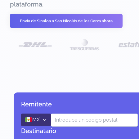
plataforma.
Envía de Sinaloa a San Nicolás de los Garza ahora
Remitente
MX
Destinatario