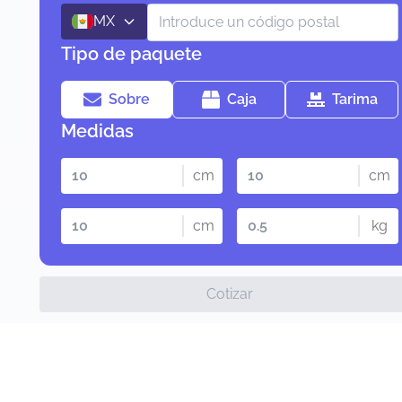
MX
Tipo de paquete
Sobre
Caja
Tarima
Medidas
cm
cm
cm
kg
Cotizar