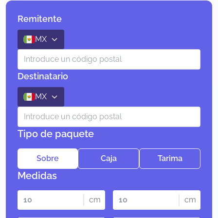
Remitente
MX
Destinatario
MX
Tipo de paquete
Sobre
Caja
Tarima
Medidas
cm
cm