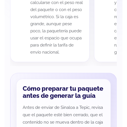
calcularse con el peso real
y Tepi
del paquete o con el peso
código
volumétrico. Si la caja es
recole
grande, aunque pese
entreg
poco, la paquetería puede
cada p
usar el espacio que ocupa
es imp
para definir la tarifa de
ruta a
envío nacional.
guía d
Cómo preparar tu paquete
antes de generar la guía
Antes de enviar de Sinaloa a Tepic, revisa
que el paquete esté bien cerrado, que el
contenido no se mueva dentro de la caja