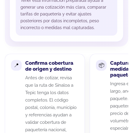
Tener esta información preparada ayuda a
generar una cotización más clara, comparar
tarifas de paquetería y evitar ajustes
posteriores por datos incompletos, peso
incorrecto o medidas mal capturadas.
Confirma cobertura
Captura 
de origen y destino
medidas 
paquete
Antes de cotizar, revisa
Ingresa el 
que la ruta de Sinaloa a
largo, anch
Tepic tenga los datos
paquete. A
completos. El código
paqueterías
postal, colonia, municipio
precio de 
y referencias ayudan a
volumétric
validar cobertura de
especialme
paquetería nacional,