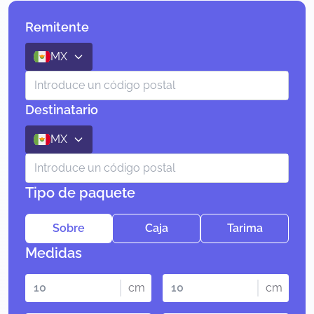
Remitente
MX
Destinatario
MX
Tipo de paquete
Sobre
Caja
Tarima
Medidas
cm
cm