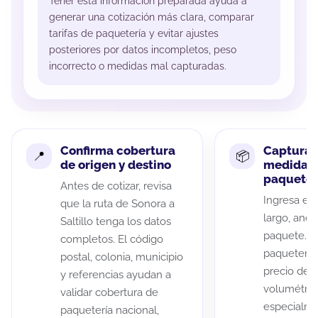
Tener esta información preparada ayuda a
generar una cotización más clara, comparar
tarifas de paquetería y evitar ajustes
posteriores por datos incompletos, peso
incorrecto o medidas mal capturadas.
Confirma cobertura
Captura 
de origen y destino
medidas 
paquete
Antes de cotizar, revisa
Ingresa el 
que la ruta de Sonora a
largo, anch
Saltillo tenga los datos
paquete. A
completos. El código
paqueterías
postal, colonia, municipio
precio de 
y referencias ayudan a
volumétric
validar cobertura de
especialme
paquetería nacional,