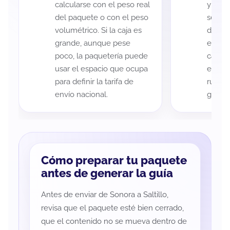
calcularse con el peso real
y Salti
del paquete o con el peso
según 
volumétrico. Si la caja es
de rec
grande, aunque pese
entreg
poco, la paquetería puede
cada p
usar el espacio que ocupa
es imp
para definir la tarifa de
ruta a
envío nacional.
guía d
Cómo preparar tu paquete
antes de generar la guía
Antes de enviar de Sonora a Saltillo,
revisa que el paquete esté bien cerrado,
que el contenido no se mueva dentro de