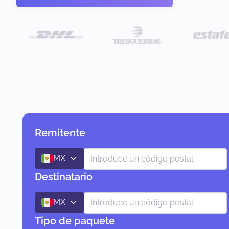
Remitente
MX
Destinatario
MX
Tipo de paquete