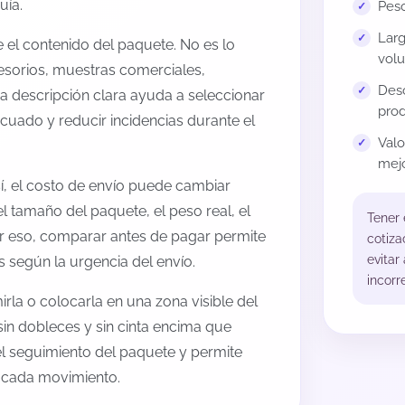
uía.
Peso
Larg
el contenido del paquete. No es lo
volu
esorios, muestras comerciales,
Desc
na descripción clara ayuda a seleccionar
prod
cuado y reducir incidencias durante el
Val
mejo
í, el costo de envío puede cambiar
l tamaño del paquete, el peso real, el
Tener
or eso, comparar antes de pagar permite
cotiza
evitar
s según la urgencia del envío.
incorr
rla o colocarla en una zona visible del
sin dobleces y sin cinta encima que
 el seguimiento del paquete y permite
a cada movimiento.