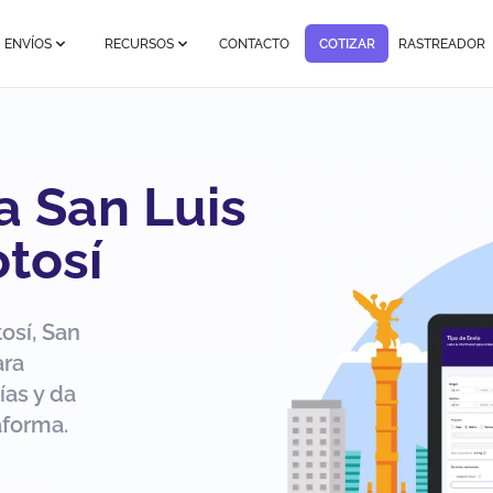
ENVÍOS
RECURSOS
CONTACTO
COTIZAR
RASTREADOR
a San Luis
otosí
osí, San
ara
ías y da
aforma.