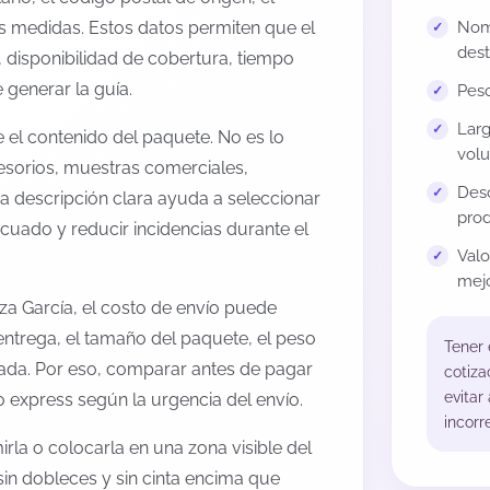
us medidas. Estos datos permiten que el
Nomb
dest
 disponibilidad de cobertura, tiempo
generar la guía.
Peso
Larg
el contenido del paquete. No es lo
volu
esorios, muestras comerciales,
Desc
na descripción clara ayuda a seleccionar
prod
cuado y reducir incidencias durante el
Val
mejo
a García, el costo de envío puede
entrega, el tamaño del paquete, el peso
Tener
onada. Por eso, comparar antes de pagar
cotiza
evitar
o express según la urgencia del envío.
incorr
rla o colocarla en una zona visible del
sin dobleces y sin cinta encima que