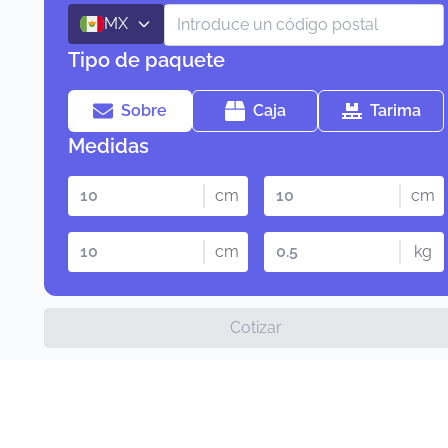
MX
Tipo de paquete
Sobre
Caja
Tarima
Medidas
cm
cm
cm
kg
Cotizar