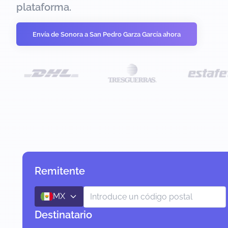
plataforma.
Envía de Sonora a San Pedro Garza García ahora
Remitente
MX
Destinatario